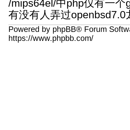
/mips64el/
中php仅有一个gps
有没有人弄过openbsd7.
Powered by phpBB® Forum Softwa
https://www.phpbb.com/