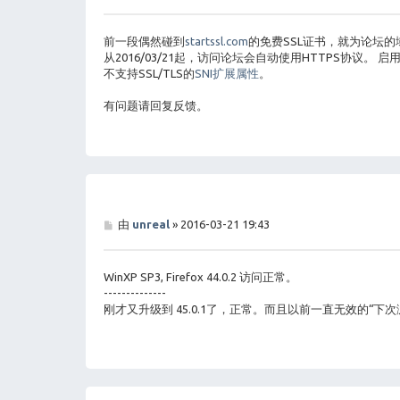
子
前一段偶然碰到
startssl.com
的免费SSL证书，就为论坛
从2016/03/21起，访问论坛会自动使用HTTPS协议
不支持SSL/TLS的
SNI扩展属性
。
有问题请回复反馈。
帖
由
unreal
»
2016-03-21 19:43
子
WinXP SP3, Firefox 44.0.2 访问正常。
--------------
刚才又升级到 45.0.1了，正常。而且以前一直无效的“