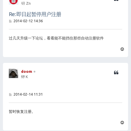
锌 Zn
Re: 即日起暂停用户注册
帖
2014-02-12 14:36
子
过几天升级一下论坛，看看能不能挡住那些自动注册软件
页
首
doom
钾 K
帖
2014-02-14 11:31
子
暂时恢复注册。
页
首