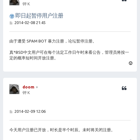
钾 K
即日起暂停用户注册
帖
2014-02-08 21:45
子
由于遭受 SPAM BOT 暴力注册，论坛暂停注册。
真*BSD中文用户可在每个法定工作日午时来看公告，管理员将按一
定的概率短时间开放注册。
页
首
doom
钾 K
帖
2014-02-09 12:06
子
今天用户注册已开放，时长是半个时辰。未时将关闭注册。