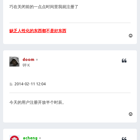
巧在关闭前的一点点时间里我就注册了
缺乏人性化的东西都不是好东西
页
首
doom
钾 K
帖
2014-02-11 12:04
子
今天的用户注册开放半个时辰。
页
首
acheng