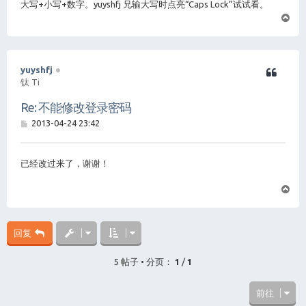
大写+小写+数字。yuyshfj 兄输大写时点亮“Caps Lock”试试看。
页
首
yuyshfj
钛 Ti
Re: 不能修改登录密码
帖
2013-04-24 23:42
子
已经改过来了，谢谢！
页
首
回复
5 帖子 • 分页：
1
/
1
前往