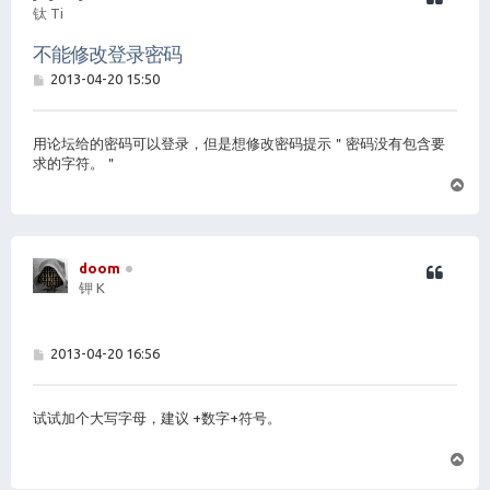
钛 Ti
不能修改登录密码
帖
2013-04-20 15:50
子
用论坛给的密码可以登录，但是想修改密码提示＂密码没有包含要
求的字符。＂
页
首
doom
钾 K
帖
2013-04-20 16:56
子
试试加个大写字母，建议 +数字+符号。
页
首