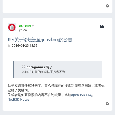
页
首
acheng
锌 Zn
Re: 关于论坛迁至gobsd.org的公告
帖
2016-04-23 18:33
子
hdragon627 写了:
以前JR时候的有些帖子搜索不到
帖子应该都迁移过来了。要么是现在的搜索功能有点问题，或者你
记错了关键词。
又或者是你要搜索的内容不在论坛里，比如
openBSD FAQ
,
NetBSD Notes
页
首