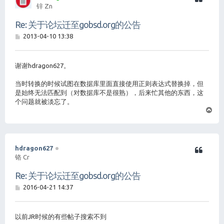
锌 Zn
Re: 关于论坛迁至gobsd.org的公告
帖
2013-04-10 13:38
子
谢谢hdragon627。
当时转换的时候试图在数据库里面直接使用正则表达式替换掉，但
是始终无法匹配到（对数据库不是很熟），后来忙其他的东西，这
个问题就被淡忘了。
页
首
hdragon627
铬 Cr
Re: 关于论坛迁至gobsd.org的公告
帖
2016-04-21 14:37
子
以前JR时候的有些帖子搜索不到