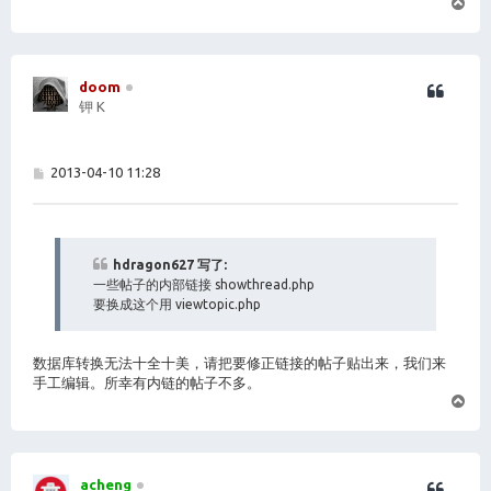
页
首
doom
钾 K
帖
2013-04-10 11:28
子
hdragon627 写了:
一些帖子的内部链接 showthread.php
要换成这个用 viewtopic.php
数据库转换无法十全十美，请把要修正链接的帖子贴出来，我们来
手工编辑。所幸有内链的帖子不多。
页
首
acheng