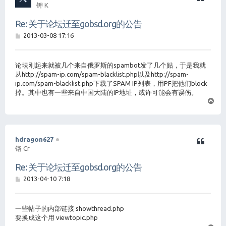
钾 K
Re: 关于论坛迁至gobsd.org的公告
帖
2013-03-08 17:16
子
论坛刚起来就被几个来自俄罗斯的spambot发了几个贴，于是我就
从http://spam-ip.com/spam-blacklist.php以及http://spam-
ip.com/spam-blacklist.php下载了SPAM IP列表，用PF把他们block
掉。其中也有一些来自中国大陆的IP地址，或许可能会有误伤。
页
首
hdragon627
铬 Cr
Re: 关于论坛迁至gobsd.org的公告
帖
2013-04-10 7:18
子
一些帖子的内部链接 showthread.php
要换成这个用 viewtopic.php