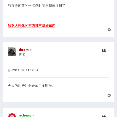
巧在关闭前的一点点时间里我就注册了
缺乏人性化的东西都不是好东西
页
首
doom
钾 K
帖
2014-02-11 12:04
子
今天的用户注册开放半个时辰。
页
首
acheng