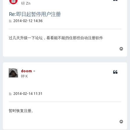
锌 Zn
Re: 即日起暂停用户注册
帖
2014-02-12 14:36
子
过几天升级一下论坛，看看能不能挡住那些自动注册软件
页
首
doom
钾 K
帖
2014-02-14 11:31
子
暂时恢复注册。
页
首