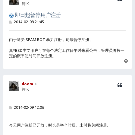
钾 K
即日起暂停用户注册
帖
2014-02-08 21:45
子
由于遭受 SPAM BOT 暴力注册，论坛暂停注册。
真*BSD中文用户可在每个法定工作日午时来看公告，管理员将按一
定的概率短时间开放注册。
页
首
doom
钾 K
帖
2014-02-09 12:06
子
今天用户注册已开放，时长是半个时辰。未时将关闭注册。