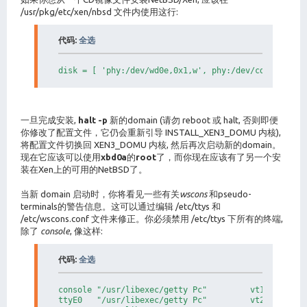
# In this example, the xvif is added to bridge0, whi
# set up prior to the new domain being created -- ei
/usr/pkg/etc/xen/nbsd 文件内使用这行:
# ``network'' script or using a /etc/ifconfig.bridge
#

代码:
全选
vif = [ 'mac=aa:00:00:50:02:f0, bridge=bridge0' ]

#---------------------------------------------------
disk = [ 'phy:/dev/wd0e,0x1,w', phy:/dev/cd0a,0x2,r
# Define the disk devices you want the domain to hav
# what you want them accessible as.

#

# Each disk entry is of the form:

#

一旦完成安装,
halt -p
新的domain (请勿 reboot 或 halt, 否则即便
#    phy:DEV,VDEV,MODE

你修改了配置文件，它仍会重新引导 INSTALL_XEN3_DOMU 内核),
#

将配置文件切换回 XEN3_DOMU 内核, 然后再次启动新的domain。
# where DEV is the device, VDEV is the device name t
# and MODE is r for read-only, w for read-write.  Yo
现在它应该可以使用
xbd0a
的
root
了，而你现在应该有了另一个安
# file-backed domains using disk entries of the form
装在Xen上的可用的NetBSD了。
#

#    file:PATH,VDEV,MODE

当新 domain 启动时，你将看见一些有关
wscons
和pseudo-
#

terminals的警告信息。这可以通过编辑 /etc/ttys 和
# where PATH is the path to the file used as the vir
# and MODE have the same meaning as for ``phy'' devi
/etc/wscons.conf 文件来修正。你必须禁用 /etc/ttys 下所有的终端,
#

除了
console
, 像这样:
# VDEV doesn't really matter for a NetBSD guest OS (
# but it does for Linux.

# Worse, the device has to exist in /dev/ of domain0
代码:
全选
# try to stat() it. This means that in order to load
# from a NetBSD domain0, you'll have to create /dev/
# on domain0, with the major/minor from Linux :(

console "/usr/libexec/getty Pc"         vt100   on s
# Alternatively it's possible to specify the device 
ttyE0   "/usr/libexec/getty Pc"         vt220   off 