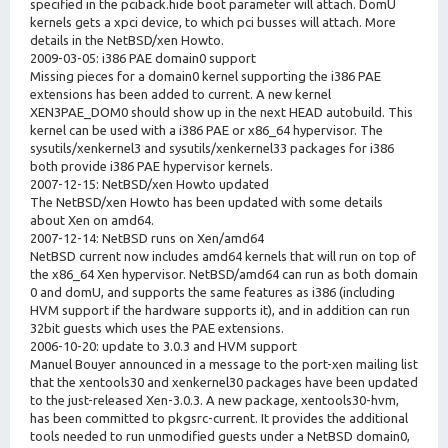
specified in the pciback.hide boot parameter will attach. DomU
kernels gets a xpci device, to which pci busses will attach. More
details in the NetBSD/xen Howto.
2009-03-05: i386 PAE domain0 support
Missing pieces for a domain0 kernel supporting the i386 PAE
extensions has been added to current. A new kernel
XEN3PAE_DOM0 should show up in the next HEAD autobuild. This
kernel can be used with a i386 PAE or x86_64 hypervisor. The
sysutils/xenkernel3 and sysutils/xenkernel33 packages for i386
both provide i386 PAE hypervisor kernels.
2007-12-15: NetBSD/xen Howto updated
The NetBSD/xen Howto has been updated with some details
about Xen on amd64.
2007-12-14: NetBSD runs on Xen/amd64
NetBSD current now includes amd64 kernels that will run on top of
the x86_64 Xen hypervisor. NetBSD/amd64 can run as both domain
0 and domU, and supports the same features as i386 (including
HVM support if the hardware supports it), and in addition can run
32bit guests which uses the PAE extensions.
2006-10-20: update to 3.0.3 and HVM support
Manuel Bouyer announced in a message to the port-xen mailing list
that the xentools30 and xenkernel30 packages have been updated
to the just-released Xen-3.0.3. A new package, xentools30-hvm,
has been committed to pkgsrc-current. It provides the additional
tools needed to run unmodified guests under a NetBSD domain0,