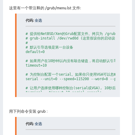
这里有一个带注释的 /grub/menu.lst 文件:
代码:
全选
# 提供给NetBSD/Xen的Grub配置文件。拷贝为 /grub/menu.ls
# grub-install /dev/rwd0d (这里假设你的启动设备为 wd0).

#

# 默认引导选项是第一台设备

default=0

# 如果用户在10秒钟以内没有敲击键盘，将启动默认引导选项

timeout=10

# 为控制台配置一个serial。如果你只使用VGA可以忽略这个选项

serial --unit=0 --speed=115200 --word=8 --parity=no 
# 让用户选择使用哪种控制台(serial或VGA), 10秒后默认是seria
terminal --timeout=10 serial console

# NetBSD/xen的一个选项, 使用 /netbsd 作为 domain0 的内
# Domain0将被分配64MB内存。

# 假设NetBSD被安装在第一个MBR分区。

用下列命令安装 grub :
title Xen 3.0 / NetBSD (hda0, serial)

  root(hd0,0)

代码:
全选
  kernel (hd0,a)/xen.gz dom0_mem=65536 com1=115200,8
  module (hd0,a)/netbsd bootdev=wd0a ro console=ttyS