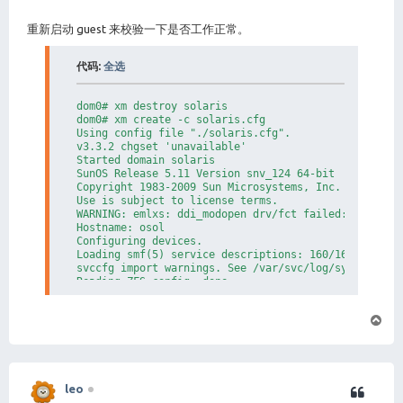
重新启动 guest 来校验一下是否工作正常。
代码:
全选
dom0# xm destroy solaris

dom0# xm create -c solaris.cfg

Using config file "./solaris.cfg".

v3.3.2 chgset 'unavailable'

Started domain solaris

SunOS Release 5.11 Version snv_124 64-bit

Copyright 1983-2009 Sun Microsystems, Inc.  All righ
Use is subject to license terms.

WARNING: emlxs: ddi_modopen drv/fct failed: err 2

Hostname: osol

Configuring devices.

Loading smf(5) service descriptions: 160/160

svccfg import warnings. See /var/svc/log/system-mani
Reading ZFS config: done.

Mounting ZFS filesystems: (6/6)

Creating new rsa public/private host key pair

页
Creating new dsa public/private host key pair

首
osol console login:
leo