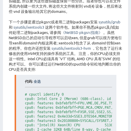
拟磁盘, 所以要为这些虚拟磁盘保留一些分区。或者你也可以在文件
系统内创建一些大文件, 将这些大文件映射到 vnd(4) 设备，然后将这
些 vnd 设备输出给其它的domains。
下一个步骤是通过pkgsrc或者用二进制packages安装
sysutils/grub
和
sysutils/xentools3
这两个软件包。如果你不熟悉pkgsrc及/或如
何处理二进制packages, 请参阅
《NetBSD pkgsrc指南》
。虽然
NetBSD自己的启动引导程序可以启动xen, 但是grub可以很方便地引
导xen和
domain0
内核这两者; xentools3包含了从
domain0
控制xen
的程序。你也许还想安装
sysutils/xentools3-hvm
，它包含了运行未
修改的使用
HVM
支持的操作系统的工具。 注意，你的CPU必须支持
这一特性。Intel CPU必须具有 'VT' 结构, AMD CPU 具有'SVM' 的结
构才可以。 你可以通过运行NetBSD的cpuctl命令轻松地判断出你的
CPU是否具支持:
代码:
全选
# cpuctl identify 0          

cpu0: Intel Core 2 (Merom) (686-class), id 0x6f6

cpu0: features 0xbfebfbff<FPU,VME,DE,PSE,TSC,MSR,PAE
cpu0: features 0xbfebfbff<PGE,MCA,CMOV,PAT,PSE36,CFL
cpu0: features 0xbfebfbff<FXSR,SSE,SSE2,SS,HTT,TM,SB
cpu0: features2 0x4e33d<SSE3,DTES64,MONITOR,DS-CPL,[
cpu0: features3 0x20100800<SYSCALL/SYSRET,XD,EM64T>

cpu0: "Intel(R) Xeon(R) CPU            5130  @ 2.00G
cpu0: I-cache 32KB 64B/line 8-way, D-cache 32KB 64B/