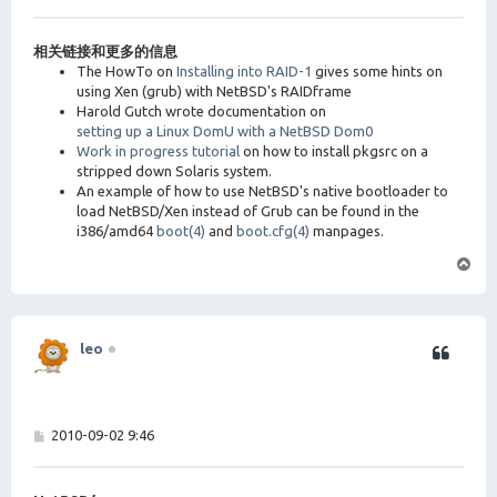
子
# SCSI devices

sd*     at scsibus? target ? lun ?      # SCSI disk 
相关链接和更多的信息
The HowTo on
Installing into RAID-1
gives some hints on
using Xen (grub) with NetBSD's RAIDframe
Harold Gutch wrote documentation on
setting up a Linux DomU with a NetBSD Dom0
Work in progress tutorial
on how to install pkgsrc on a
stripped down Solaris system.
An example of how to use NetBSD's native bootloader to
load NetBSD/Xen instead of Grub can be found in the
i386/amd64
boot(4)
and
boot.cfg(4)
manpages.
页
首
leo
帖
2010-09-02 9:46
子