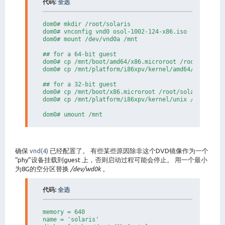
代码:
全选
dom0# mkdir /root/solaris

dom0# vnconfig vnd0 osol-1002-124-x86.iso

dom0# mount /dev/vnd0a /mnt

## for a 64-bit guest

dom0# cp /mnt/boot/amd64/x86.microroot /root/solaris
dom0# cp /mnt/platform/i86xpv/kernel/amd64/unix /roo
## for a 32-bit guest

dom0# cp /mnt/boot/x86.microroot /root/solaris

dom0# cp /mnt/platform/i86xpv/kernel/unix /root/sola
dom0# umount /mnt
确保
vnd(4)
已经配置了。 有些某些原因除非这个DVD镜像作为一个
“phy”设备挂载到guest 上，否则启动过程可能会停止。 用一个最小
为8G的空分区替换
/dev/wd0k
。
代码:
全选
memory = 640

name = 'solaris'
