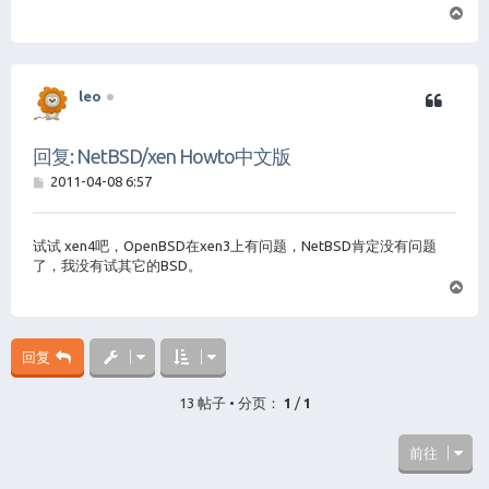
页
首
leo
回复: NetBSD/xen Howto中文版
帖
2011-04-08 6:57
子
试试 xen4吧，OpenBSD在xen3上有问题，NetBSD肯定没有问题
了，我没有试其它的BSD。
页
首
回复
13 帖子 • 分页：
1
/
1
前往