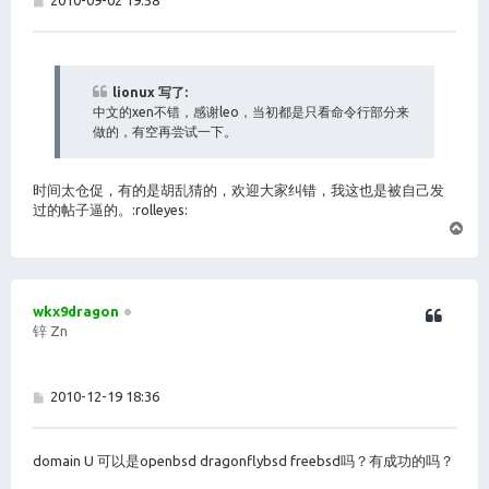
子
lionux 写了:
中文的xen不错，感谢leo，当初都是只看命令行部分来
做的，有空再尝试一下。
时间太仓促，有的是胡乱猜的，欢迎大家纠错，我这也是被自己发
过的帖子逼的。:rolleyes:
页
首
wkx9dragon
锌 Zn
帖
2010-12-19 18:36
子
domain U 可以是openbsd dragonflybsd freebsd吗？有成功的吗？