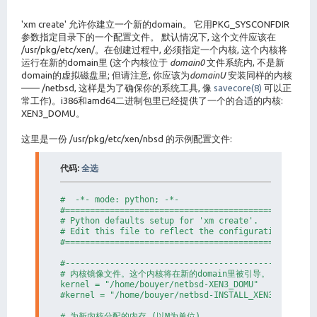
'xm create' 允许你建立一个新的domain。 它用PKG_SYSCONFDIR
参数指定目录下的一个配置文件。 默认情况下, 这个文件应该在
/usr/pkg/etc/xen/。在创建过程中, 必须指定一个内核, 这个内核将
运行在新的domain里 (这个内核位于
domain0
文件系统内, 不是新
domain的虚拟磁盘里; 但请注意, 你应该为
domainU
安装同样的内核
—— /netbsd, 这样是为了确保你的系统工具, 像
savecore(8)
可以正
常工作)。i386和amd64二进制包里已经提供了一个的合适的内核:
XEN3_DOMU。
这里是一份 /usr/pkg/etc/xen/nbsd 的示例配置文件:
代码:
全选
#  -*- mode: python; -*-

#===================================================
# Python defaults setup for 'xm create'.

# Edit this file to reflect the configuration of you
#===================================================
#---------------------------------------------------
# 内核镜像文件。这个内核将在新的domain里被引导。

kernel = "/home/bouyer/netbsd-XEN3_DOMU"

#kernel = "/home/bouyer/netbsd-INSTALL_XEN3_DOMU"

# 为新内核分配的内存 (以M为单位)。
