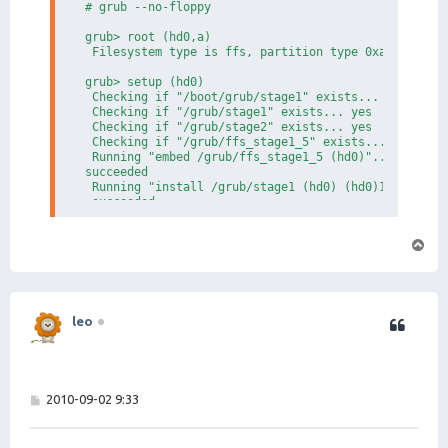
# grub --no-floppy

# 同上, 但使用VGA控制台

# 我们可以使用 console=tty0 (Linux 语法) 或者 console=p
grub> root (hd0,a)

title Xen 3.0 / NetBSD (hda0, vga)

 Filesystem type is ffs, partition type 0xa9

  root(hd0,0)

  kernel (hd0,a)/xen.gz dom0_mem=65536 

grub> setup (hd0)

  module (hd0,a)/netbsd bootdev=wd0a ro console=tty0
 Checking if "/boot/grub/stage1" exists... no

 Checking if "/grub/stage1" exists... yes

# NetBSD/xen 使用一个备份的 domain0 内核 (在你将一
 Checking if "/grub/stage2" exists... yes

title Xen 3.0 / NetBSD (hda0, backup, serial)

 Checking if "/grub/ffs_stage1_5" exists... yes

  root(hd0,0)

 Running "embed /grub/ffs_stage1_5 (hd0)"...  14 sec
  kernel (hd0,a)/xen.gz dom0_mem=65536 com1=115200,8
succeeded

  module (hd0,a)/netbsd.backup bootdev=wd0a ro conso
 Running "install /grub/stage1 (hd0) (hd0)1+14 p (hd
title Xen 3.0 / NetBSD (hda0, backup, VGA)

 succeeded

  root(hd0,0)

Done.
  kernel (hd0,a)/xen.gz dom0_mem=65536

  module (hd0,a)/netbsd.backup bootdev=wd0a ro conso
页
首
#引导一个常规的 NetBSD/i386 内核。这用于正好你的 /xen.
title NetBSD 4.0

  root (hd0,a)

  kernel --type=netbsd /netbsd-GENERIC

leo
#启动NetBSD的bootloader, 让其引导NetBSD/i386内核。

#可能好于上面的方案, 因为grub不能将所有所需信息传递给

#NetBSD/i386内核 (例如，控制台, root device, ...)

title NetBSD chain

帖
2010-09-02 9:33
  root        (hd0,0)

子
  chainloader +1

## end of grub config file.