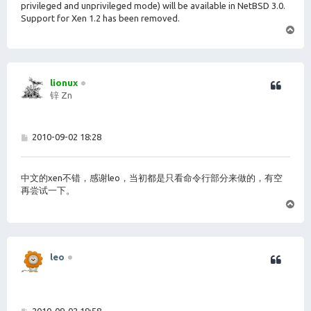
privileged and unprivileged mode) will be available in NetBSD 3.0.
Support for Xen 1.2 has been removed.
页
首
lionux
锌 Zn
帖
2010-09-02 18:28
子
中文的xen不错，感谢leo，当初都是只看命令行部分来做的，有空
再尝试一下。
页
首
leo
帖
2010-09-02 19:58