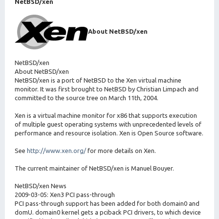
NetBSD/xen
About NetBSD/xen
NetBSD/xen
About NetBSD/xen
NetBSD/xen is a port of NetBSD to the Xen virtual machine
monitor. It was first brought to NetBSD by Christian Limpach and
committed to the source tree on March 11th, 2004.
Xen is a virtual machine monitor for x86 that supports execution
of multiple guest operating systems with unprecedented levels of
performance and resource isolation. Xen is Open Source software.
See
http://www.xen.org/
for more details on Xen.
The current maintainer of NetBSD/xen is Manuel Bouyer.
NetBSD/xen News
2009-03-05: Xen3 PCI pass-through
PCI pass-through support has been added for both domain0 and
domU. domain0 kernel gets a pciback PCI drivers, to which device