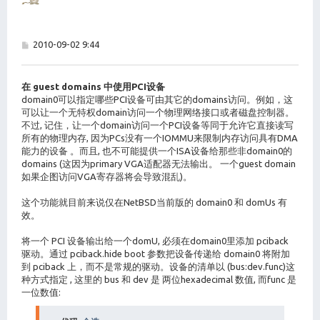
帖
2010-09-02 9:44
子
在 guest domains 中使用PCI设备
domain0可以指定哪些PCI设备可由其它的domains访问。例如，这
可以让一个无特权domain访问一个物理网络接口或者磁盘控制器。
不过, 记住，让一个domain访问一个PCI设备等同于允许它直接读写
所有的物理内存, 因为PCs没有一个IOMMU来限制内存访问具有DMA
能力的设备 。而且, 也不可能提供一个ISA设备给那些非domain0的
domains (这因为primary VGA适配器无法输出。 一个guest domain
如果企图访问VGA寄存器将会导致混乱)。
这个功能就目前来说仅在NetBSD当前版的 domain0 和 domUs 有
效。
将一个 PCI 设备输出给一个domU, 必须在domain0里添加 pciback
驱动。通过 pciback.hide boot 参数把设备传递给 domain0 将附加
到 pciback 上，而不是常规的驱动。设备的清单以 (bus:dev.func)这
种方式指定 , 这里的 bus 和 dev 是 两位hexadecimal 数值, 而func 是
一位数值: