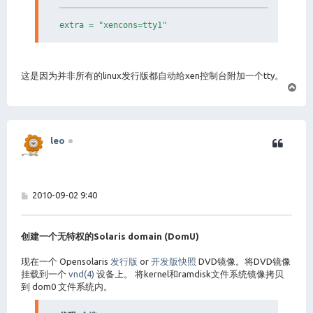
extra = "xencons=tty1"
这是因为并非所有的linux发行版都自动给xen控制台附加一个tty。
页
首
leo
帖
2010-09-02 9:40
子
创建一个无特权的Solaris domain (DomU)
现在一个 Opensolaris
发行版
or
开发版快照
DVD镜像。将DVD镜像
挂载到一个
vnd(4)
设备上。 将kernel和ramdisk文件系统镜像拷贝
到 dom0 文件系统内。