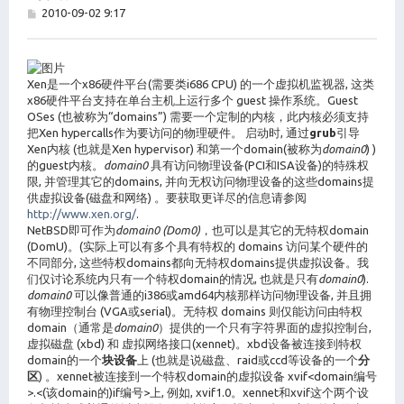
帖
2010-09-02 9:17
子
Xen是一个x86硬件平台(需要类i686 CPU) 的一个虚拟机监视器, 这类
x86硬件平台支持在单台主机上运行多个 guest 操作系统。Guest
OSes (也被称为“domains”) 需要一个定制的内核，此内核必须支持
把Xen hypercalls作为要访问的物理硬件。 启动时, 通过
grub
引导
Xen内核 (也就是Xen hypervisor) 和第一个domain(被称为
domain0
) )
的guest内核。
domain0
具有访问物理设备(PCI和ISA设备)的特殊权
限, 并管理其它的domains, 并向无权访问物理设备的这些domains提
供虚拟设备(磁盘和网络) 。要获取更详尽的信息请参阅
http://www.xen.org/
.
NetBSD即可作为
domain0 (Dom0)
，也可以是其它的无特权domain
(DomU)。(实际上可以有多个具有特权的 domains 访问某个硬件的
不同部分, 这些特权domains都向无特权domains提供虚拟设备。我
们仅讨论系统内只有一个特权domain的情况, 也就是只有
domain0
).
domain0
可以像普通的i386或amd64内核那样访问物理设备, 并且拥
有物理控制台 (VGA或serial)。无特权 domains 则仅能访问由特权
domain（通常是
domain0
）提供的一个只有字符界面的虚拟控制台,
虚拟磁盘 (xbd) 和 虚拟网络接口(xennet)。xbd设备被连接到特权
domain的一个
块设备
上 (也就是说磁盘、raid或ccd等设备的一个
分
区
) 。xennet被连接到一个特权domain的虚拟设备 xvif<domain编号
>.<(该domain的)if编号>上, 例如, xvif1.0。xennet和xvif这个两个设