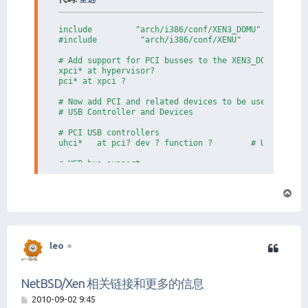
include         "arch/i386/conf/XEN3_DOMU"

#include         "arch/i386/conf/XENU"           # i
# Add support for PCI busses to the XEN3_DOMU kernel
xpci* at hypervisor?

pci* at xpci ?

# Now add PCI and related devices to be used by this
# USB Controller and Devices

# PCI USB controllers

uhci*   at pci? dev ? function ?        # Universal 
# USB bus support

usb*    at uhci?

页
# USB Hubs

uhub*   at usb?

首
uhub*   at uhub? port ? configuration ? interface ?

# USB Mass Storage

leo
umass*  at uhub? port ? configuration ? interface ?

wd*     at umass?

# SCSI controllers

ahc*    at pci? dev ? function ?        # Adaptec [2
NetBSD/Xen 相关链接和更多的信息
# SCSI bus support (for both ahc and umass)

帖
2010-09-02 9:45
scsibus* at scsi?
