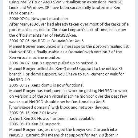
using Intel VT-x or AMD SVM virtualization extensions. NetBSD,
Linux and Windows XP have been successfully booted in a Xen
HVM domain.
2006-07-04: New port maintainer
After Manuel Bouyer had already taken over most of the tasks of a
port maintainer, due to Christian Limpach's lack of time, he is now
the official maintainer of NetBSD/xen.
2006-07-03: NetBSD as Domain0 for Xen3
Manuel Bouyer announced in a message to the port-xen mailing list
that NetBSD is finally usable as a Domain0 with version 3 of the
Xen virtual machine monitor.
2006-04-07: Xen-3 support pulled up to netbsd-3
Manuel Bouyer pulled the Xen-3 domU support to the netbsd-3
branch. For dom0 support, you'll have to run -current or wait for
NetBSD 4.0.
2006-03-22: Xen3 domU is now functional
Manuel Bouyer has continued his work on getting NetBSD to work
on Version 3 of the Xen virtual machine monitor over the past few
weeks and NetBSD should now be functional on Xen3
[unprivileged domains] with block and network devices.
2005-03-13: Xen 2.0 Howto
A short Xen 2.0 Howto has been made available.
2005-03-10: Xen 2.0 support
Manuel Bouyer has just merged the bouyer-xen2 branch into
NetBSD -current; this means that support for Xen 2.0 (both in