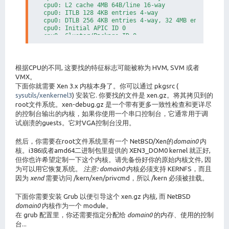
cpu0: L2 cache 4MB 64B/line 16-way

cpu0: ITLB 128 4KB entries 4-way

cpu0: DTLB 256 4KB entries 4-way, 32 4MB entries 4-w
cpu0: Initial APIC ID 0

cpu0: Cluster/Package ID 0

cpu0: Core ID 0

根据CPU的不同, 这要找的特征标志可能被称为 HVM, SVM 或者
VMX。
下面你就需要 Xen 3.x 内核本身了。你可以通过 pkgsrc (
sysutils/xenkernel3
) 安装它. 你要找的文件是 xen.gz。将其拷贝到的
root文件系统。xen-debug.gz 是一个带有更多一致性检查和更详尽
的控制台输出的内核，如果你使用一个串口控制台，它通常用于调
试崩溃的guests。它对VGA控制台没用。
然后，你需要在root文件系统里有一个 NetBSD/Xen的
domain0
内
核。i386或者amd64二进制包里提供的 XEN3_DOM0 kernel 就正好,
但你也许希望定制一下这个内核。请先备份好你的原始内核文件, 因
为可以用它恢复系统。
注意:
domain0
内核必须支持 KERNFS，而且
因为
xend
需要访问 /kern/xen/privcmd，所以 /kern 必须被挂载。
下面你需要安装 Grub 以便引导这个 xen.gz 内核, 而 NetBSD
domain0
内核作为一个 module。
在 grub 配置里，你还需要指定分配给
domain0
的内存、使用的控制
台...