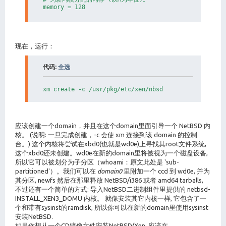
memory = 128

# 为新domain设置便于记忆的名称。这个名称将出现在'xm list'里
# 而且你可以在domain编号里用这个名称作为一个参数。

# 所有的domains必须有不同的名称。

#

现在，运行：
name = "nbsd"

代码:
全选
# 为此domain设置的虚拟的CPU数量。

#

vcpus = 1

xm create -c /usr/pkg/etc/xen/nbsd
#---------------------------------------------------
# 为新domain设置的网络接口。

# 网络接口数量 (至少为1).默认值是1。

应该创建一个domain，并且在这个domain里面引导一个 NetBSD 内
nics = 1

核。 (说明: 一旦完成创建，-c 会使 xm 连接到该 domain 的控制
# 定义接口的MAC 和/或 bridge。

台。) 这个内核将尝试在xbd0(也就是wd0e)上寻找其root文件系统,
#

这个xbd0还未创建。wd0e在新的domain里将被视为一个磁盘设备,
# The MAC address specified in ``mac'' is the one us
所以它可以被划分为子分区（whoami：原文此处是 'sub-
# in the new domain. The interface in domain0 will u
partitioned'）。我们可以在
domain0
里附加一个 ccd 到 wd0e, 并为
# with 00:00:00:01:00:00 (i.e. aa:00:00:51:02:f0 in 
其分区, newfs 然后在那里释放 NetBSD/i386 或者 amd64 tarballs,
# MACs are assigned if not given.

#

不过还有一个简单的方式: 导入NetBSD二进制组件里提供的 netbsd-
# ``bridge'' is a required parameter, which will be 
INSTALL_XEN3_DOMU 内核。 就像安装其它内核一样, 它包含了一
# vif-script called by xend(8) when a new domain is 
个和带有sysinst的ramdisk, 所以你可以在新的domain里使用sysinst
# the new xvif interface in domain0.

安装NetBSD.
#

如果你想从一个CD镜像文件安装NetBSD/Xen, 应该在