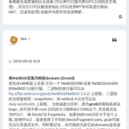
备都被当成普通的以太设备 (可以将它们视为两台PC之间的交叉电
缆) ，并且它们可以被指派地址 (可以使用IPF等对其进行路由、
NAT、过滤等处理) 或被作为部件添加进网桥。
页
首
leo
帖
2010-09-02 9:23
子
将NetBSD安装为特权domain (Dom0)
首先在x86构架上全新
安装
一个 NetBSD/i386 或者 NetBSD/amd64
的NetBSD 5.0发行版。 二进制的发行版可以从
ftp://ftp.netbsd.org/pub/NetBSD/NetBSD-5.0.2/
上获取。二进制
的当前版快照（snapshots） 和 netbsd-4 分支可以从
daily autobuilds
上获取。 当给磁盘分区时，因为
grub
的限制或者说
bugs , 你不得不将 root 分区的大小限制在512Mb以下, 并且格式化
为FFSv1、 8k block/1k fragments。如果你的root分区大于这个上
限, 使用FFSv2，或者使用了不同的 block/fragment sizes, grub可能
无法引导某些文件。同时要记住，你可能想为其它的domains提供虚