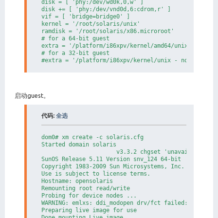
disk = [ 'phy:/dev/wd0k,0,w' ]

disk += [ 'phy:/dev/vnd0d,6:cdrom,r' ]

vif = [ 'bridge=bridge0' ]

kernel = '/root/solaris/unix'

ramdisk = '/root/solaris/x86.microroot'

# for a 64-bit guest

extra = '/platform/i86xpv/kernel/amd64/unix - nowin 
# for a 32-bit guest

#extra = '/platform/i86xpv/kernel/unix - nowin -B i
启动guest。
代码:
全选
dom0# xm create -c solaris.cfg

Started domain solaris

                      v3.3.2 chgset 'unavailable'

SunOS Release 5.11 Version snv_124 64-bit

Copyright 1983-2009 Sun Microsystems, Inc.  All righ
Use is subject to license terms.

Hostname: opensolaris

Remounting root read/write

Probing for device nodes ...

WARNING: emlxs: ddi_modopen drv/fct failed: err 2

Preparing live image for use

Done mounting Live image