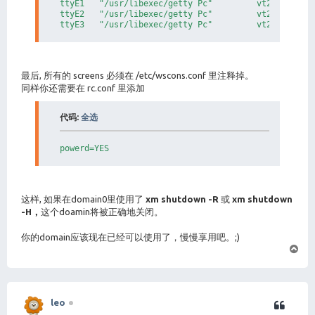
# e.g. 0x301 for /dev/hda1, 0x302 for /dev/hda2, etc
ttyE1   "/usr/libexec/getty Pc"         vt220   off 
ttyE2   "/usr/libexec/getty Pc"         vt220   off 
disk = [ 'phy:/dev/wd0e,0x1,w' ]

#disk = [ 'file:/var/xen/nbsd-disk,0x01,w' ]

#disk = [ 'file:/var/xen/nbsd-disk,0x301,w' ]

#---------------------------------------------------
最后, 所有的 screens 必须在 /etc/wscons.conf 里注释掉。
# Set the kernel command line for the new domain.

同样你还需要在 rc.conf 里添加
# Set root device. This one does matter for NetBSD

root = "xbd0"

代码:
全选
# extra parameters passed to the kernel

# this is where you can set boot flags like -s, -a, 
#extra = ""

powerd=YES
#---------------------------------------------------
# Set according to whether you want the domain resta
# The default is False.

#autorestart = True

这样, 如果在domain0里使用了
xm shutdown -R
或
xm shutdown
-H，
这个doamin将被正确地关闭。
你的domain应该现在已经可以使用了，慢慢享用吧。;)
页
首
leo