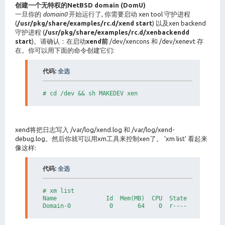
创建一个无特权的NetBSD domain (DomU)
一旦你的
domain0
开始运行了, 你需要启动 xen tool 守护进程
(
/usr/pkg/share/examples/rc.d/xend start
) 以及xen backend
守护进程 (
/usr/pkg/share/examples/rc.d/xenbackendd
start
)。请确认：在启动
xend前
/dev/xencons 和 /dev/xenevt 存
在。你可以用下面的命令创建它们:
代码:
全选
# cd /dev && sh MAKEDEV xen
xend将把日志写入 /var/log/xend.log 和 /var/log/xend-
debug.log。然后你就可以用xm工具来控制xen了。 'xm list' 看起来
像这样:
代码:
全选
# xm list

Name              Id  Mem(MB)  CPU  State  Time(s)  