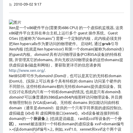
帖
2010-09-02 9:17
子
Xen是一个x86硬件平台(需要类i686 CPU) 的一个虚拟机监视器, 这类
x86硬件平台支持在单台主机上运行多个 guest 操作系统。Guest
OSes (也被称为“domains”) 需要一个定制的内核，此内核必须支持
把Xen hypercalls作为要访问的物理硬件。 启动时, 通过
grub
引导
Xen内核 (也就是Xen hypervisor) 和第一个domain(被称为
domain0
) )
的guest内核。
domain0
具有访问物理设备(PCI和ISA设备)的特殊权
限, 并管理其它的domains, 并向无权访问物理设备的这些domains提
供虚拟设备(磁盘和网络) 。要获取更详尽的信息请参阅
http://www.xen.org/
.
NetBSD即可作为
domain0 (Dom0)
，也可以是其它的无特权domain
(DomU)。(实际上可以有多个具有特权的 domains 访问某个硬件的
不同部分, 这些特权domains都向无特权domains提供虚拟设备。我
们仅讨论系统内只有一个特权domain的情况, 也就是只有
domain0
).
domain0
可以像普通的i386或amd64内核那样访问物理设备, 并且拥
有物理控制台 (VGA或serial)。无特权 domains 则仅能访问由特权
domain（通常是
domain0
）提供的一个只有字符界面的虚拟控制台,
虚拟磁盘 (xbd) 和 虚拟网络接口(xennet)。xbd设备被连接到特权
domain的一个
块设备
上 (也就是说磁盘、raid或ccd等设备的一个
分
区
) 。xennet被连接到一个特权domain的虚拟设备 xvif<domain编号
>.<(该domain的)if编号>上, 例如, xvif1.0。xennet和xvif这个两个设