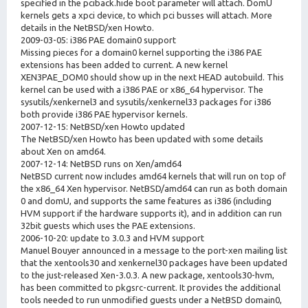
specified in the pciback.hide boot parameter will attach. DomU
kernels gets a xpci device, to which pci busses will attach. More
details in the NetBSD/xen Howto.
2009-03-05: i386 PAE domain0 support
Missing pieces for a domain0 kernel supporting the i386 PAE
extensions has been added to current. A new kernel
XEN3PAE_DOM0 should show up in the next HEAD autobuild. This
kernel can be used with a i386 PAE or x86_64 hypervisor. The
sysutils/xenkernel3 and sysutils/xenkernel33 packages for i386
both provide i386 PAE hypervisor kernels.
2007-12-15: NetBSD/xen Howto updated
The NetBSD/xen Howto has been updated with some details
about Xen on amd64.
2007-12-14: NetBSD runs on Xen/amd64
NetBSD current now includes amd64 kernels that will run on top of
the x86_64 Xen hypervisor. NetBSD/amd64 can run as both domain
0 and domU, and supports the same features as i386 (including
HVM support if the hardware supports it), and in addition can run
32bit guests which uses the PAE extensions.
2006-10-20: update to 3.0.3 and HVM support
Manuel Bouyer announced in a message to the port-xen mailing list
that the xentools30 and xenkernel30 packages have been updated
to the just-released Xen-3.0.3. A new package, xentools30-hvm,
has been committed to pkgsrc-current. It provides the additional
tools needed to run unmodified guests under a NetBSD domain0,