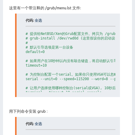
这里有一个带注释的 /grub/menu.lst 文件:
代码:
全选
# 提供给NetBSD/Xen的Grub配置文件。拷贝为 /grub/menu.ls
# grub-install /dev/rwd0d (这里假设你的启动设备为 wd0).

#

# 默认引导选项是第一台设备

default=0

# 如果用户在10秒钟以内没有敲击键盘，将启动默认引导选项

timeout=10

# 为控制台配置一个serial。如果你只使用VGA可以忽略这个选项

serial --unit=0 --speed=115200 --word=8 --parity=no 
# 让用户选择使用哪种控制台(serial或VGA), 10秒后默认是seria
terminal --timeout=10 serial console

# NetBSD/xen的一个选项, 使用 /netbsd 作为 domain0 的内
# Domain0将被分配64MB内存。

# 假设NetBSD被安装在第一个MBR分区。

用下列命令安装 grub :
title Xen 3.0 / NetBSD (hda0, serial)

  root(hd0,0)

代码:
全选
  kernel (hd0,a)/xen.gz dom0_mem=65536 com1=115200,8
  module (hd0,a)/netbsd bootdev=wd0a ro console=ttyS