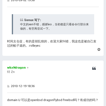
子
lionux 写了:
中文的xen不错，感谢leo，当初都是只看命令行部分来
做的，有空再尝试一下。
时间太仓促，有的是胡乱猜的，欢迎大家纠错，我这也是被自己发
过的帖子逼的。:rolleyes:
页
首
wkx9dragon
锌 Zn
帖
2010-12-19 18:36
子
domain U 可以是openbsd dragonflybsd freebsd吗？有成功的吗？