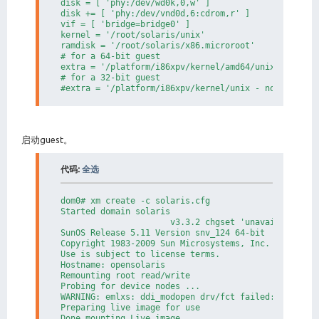
disk = [ 'phy:/dev/wd0k,0,w' ]

disk += [ 'phy:/dev/vnd0d,6:cdrom,r' ]

vif = [ 'bridge=bridge0' ]

kernel = '/root/solaris/unix'

ramdisk = '/root/solaris/x86.microroot'

# for a 64-bit guest

extra = '/platform/i86xpv/kernel/amd64/unix - nowin 
# for a 32-bit guest

#extra = '/platform/i86xpv/kernel/unix - nowin -B i
启动guest。
代码:
全选
dom0# xm create -c solaris.cfg

Started domain solaris

                      v3.3.2 chgset 'unavailable'

SunOS Release 5.11 Version snv_124 64-bit

Copyright 1983-2009 Sun Microsystems, Inc.  All righ
Use is subject to license terms.

Hostname: opensolaris

Remounting root read/write

Probing for device nodes ...

WARNING: emlxs: ddi_modopen drv/fct failed: err 2

Preparing live image for use

Done mounting Live image