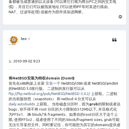
备都被当成普通的以太设备 (可以将它们视为两台PC之间的交叉电
缆) ，并且它们可以被指派地址 (可以使用IPF等对其进行路由、
NAT、过滤等处理) 或被作为部件添加进网桥。
页
首
leo
帖
2010-09-02 9:23
子
将NetBSD安装为特权domain (Dom0)
首先在x86构架上全新
安装
一个 NetBSD/i386 或者 NetBSD/amd64
的NetBSD 5.0发行版。 二进制的发行版可以从
ftp://ftp.netbsd.org/pub/NetBSD/NetBSD-5.0.2/
上获取。二进制
的当前版快照（snapshots） 和 netbsd-4 分支可以从
daily autobuilds
上获取。 当给磁盘分区时，因为
grub
的限制或者说
bugs , 你不得不将 root 分区的大小限制在512Mb以下, 并且格式化
为FFSv1、 8k block/1k fragments。如果你的root分区大于这个上
限, 使用FFSv2，或者使用了不同的 block/fragment sizes, grub可能
无法引导某些文件。同时要记住，你可能想为其它的domains提供虚