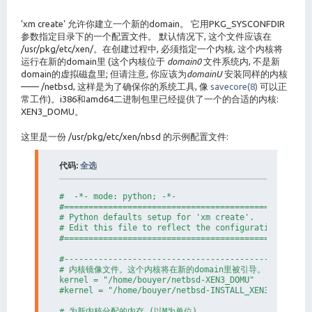
'xm create' 允许你建立一个新的domain。 它用PKG_SYSCONFDIR
参数指定目录下的一个配置文件。 默认情况下, 这个文件应该在
/usr/pkg/etc/xen/。在创建过程中, 必须指定一个内核, 这个内核将
运行在新的domain里 (这个内核位于
domain0
文件系统内, 不是新
domain的虚拟磁盘里; 但请注意, 你应该为
domainU
安装同样的内核
—— /netbsd, 这样是为了确保你的系统工具, 像
savecore(8)
可以正
常工作)。i386和amd64二进制包里已经提供了一个的合适的内核:
XEN3_DOMU。
这里是一份 /usr/pkg/etc/xen/nbsd 的示例配置文件:
代码:
全选
#  -*- mode: python; -*-

#===================================================
# Python defaults setup for 'xm create'.

# Edit this file to reflect the configuration of you
#===================================================
#---------------------------------------------------
# 内核镜像文件。这个内核将在新的domain里被引导。

kernel = "/home/bouyer/netbsd-XEN3_DOMU"

#kernel = "/home/bouyer/netbsd-INSTALL_XEN3_DOMU"

# 为新内核分配的内存 (以M为单位)。
