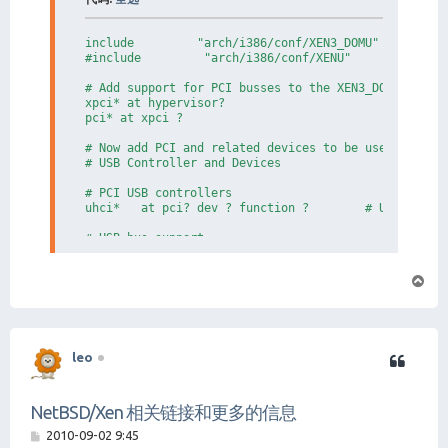
include         "arch/i386/conf/XEN3_DOMU"

#include         "arch/i386/conf/XENU"           # i
# Add support for PCI busses to the XEN3_DOMU kernel
xpci* at hypervisor?

pci* at xpci ?

# Now add PCI and related devices to be used by this
# USB Controller and Devices

# PCI USB controllers

uhci*   at pci? dev ? function ?        # Universal 
# USB bus support

usb*    at uhci?

页
# USB Hubs

uhub*   at usb?

首
uhub*   at uhub? port ? configuration ? interface ?

# USB Mass Storage

leo
umass*  at uhub? port ? configuration ? interface ?

wd*     at umass?

# SCSI controllers

ahc*    at pci? dev ? function ?        # Adaptec [2
NetBSD/Xen 相关链接和更多的信息
# SCSI bus support (for both ahc and umass)

帖
2010-09-02 9:45
scsibus* at scsi?
