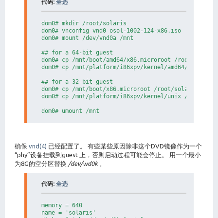
代码:
全选
dom0# mkdir /root/solaris

dom0# vnconfig vnd0 osol-1002-124-x86.iso

dom0# mount /dev/vnd0a /mnt

## for a 64-bit guest

dom0# cp /mnt/boot/amd64/x86.microroot /root/solaris
dom0# cp /mnt/platform/i86xpv/kernel/amd64/unix /roo
## for a 32-bit guest

dom0# cp /mnt/boot/x86.microroot /root/solaris

dom0# cp /mnt/platform/i86xpv/kernel/unix /root/sola
dom0# umount /mnt
确保
vnd(4)
已经配置了。 有些某些原因除非这个DVD镜像作为一个
“phy”设备挂载到guest 上，否则启动过程可能会停止。 用一个最小
为8G的空分区替换
/dev/wd0k
。
代码:
全选
memory = 640

name = 'solaris'
