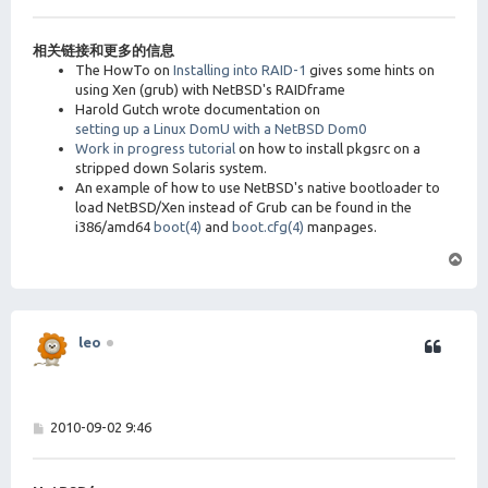
子
# SCSI devices

sd*     at scsibus? target ? lun ?      # SCSI disk 
相关链接和更多的信息
The HowTo on
Installing into RAID-1
gives some hints on
using Xen (grub) with NetBSD's RAIDframe
Harold Gutch wrote documentation on
setting up a Linux DomU with a NetBSD Dom0
Work in progress tutorial
on how to install pkgsrc on a
stripped down Solaris system.
An example of how to use NetBSD's native bootloader to
load NetBSD/Xen instead of Grub can be found in the
i386/amd64
boot(4)
and
boot.cfg(4)
manpages.
页
首
leo
帖
2010-09-02 9:46
子