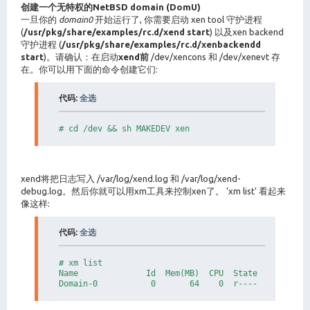
创建一个无特权的NetBSD domain (DomU)
一旦你的
domain0
开始运行了, 你需要启动 xen tool 守护进程
(
/usr/pkg/share/examples/rc.d/xend start
) 以及xen backend
守护进程 (
/usr/pkg/share/examples/rc.d/xenbackendd
start
)。请确认：在启动
xend前
/dev/xencons 和 /dev/xenevt 存
在。你可以用下面的命令创建它们:
代码:
全选
# cd /dev && sh MAKEDEV xen
xend将把日志写入 /var/log/xend.log 和 /var/log/xend-
debug.log。然后你就可以用xm工具来控制xen了。 'xm list' 看起来
像这样:
代码:
全选
# xm list

Name              Id  Mem(MB)  CPU  State  Time(s)  