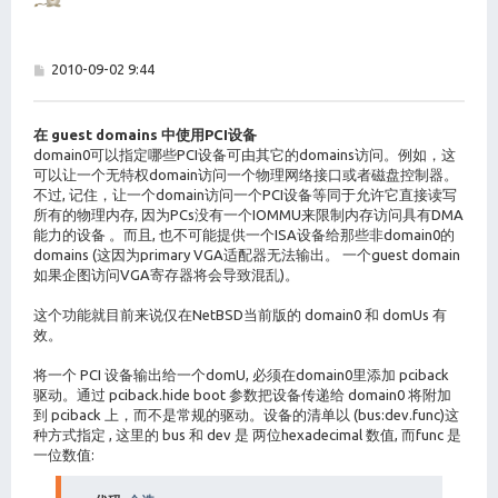
帖
2010-09-02 9:44
子
在 guest domains 中使用PCI设备
domain0可以指定哪些PCI设备可由其它的domains访问。例如，这
可以让一个无特权domain访问一个物理网络接口或者磁盘控制器。
不过, 记住，让一个domain访问一个PCI设备等同于允许它直接读写
所有的物理内存, 因为PCs没有一个IOMMU来限制内存访问具有DMA
能力的设备 。而且, 也不可能提供一个ISA设备给那些非domain0的
domains (这因为primary VGA适配器无法输出。 一个guest domain
如果企图访问VGA寄存器将会导致混乱)。
这个功能就目前来说仅在NetBSD当前版的 domain0 和 domUs 有
效。
将一个 PCI 设备输出给一个domU, 必须在domain0里添加 pciback
驱动。通过 pciback.hide boot 参数把设备传递给 domain0 将附加
到 pciback 上，而不是常规的驱动。设备的清单以 (bus:dev.func)这
种方式指定 , 这里的 bus 和 dev 是 两位hexadecimal 数值, 而func 是
一位数值: