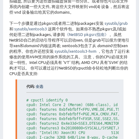
拟磁盘, 所以要为这些虚拟磁盘保留一些分区。或者你也可以在文件
系统内创建一些大文件, 将这些大文件映射到 vnd(4) 设备，然后将这
些 vnd 设备输出给其它的domains。
下一个步骤是通过pkgsrc或者用二进制packages安装
sysutils/grub
和
sysutils/xentools3
这两个软件包。如果你不熟悉pkgsrc及/或如
何处理二进制packages, 请参阅
《NetBSD pkgsrc指南》
。虽然
NetBSD自己的启动引导程序可以启动xen, 但是grub可以很方便地引
导xen和
domain0
内核这两者; xentools3包含了从
domain0
控制xen
的程序。你也许还想安装
sysutils/xentools3-hvm
，它包含了运行未
修改的使用
HVM
支持的操作系统的工具。 注意，你的CPU必须支持
这一特性。Intel CPU必须具有 'VT' 结构, AMD CPU 具有'SVM' 的结
构才可以。 你可以通过运行NetBSD的cpuctl命令轻松地判断出你的
CPU是否具支持:
代码:
全选
# cpuctl identify 0          

cpu0: Intel Core 2 (Merom) (686-class), id 0x6f6

cpu0: features 0xbfebfbff<FPU,VME,DE,PSE,TSC,MSR,PAE
cpu0: features 0xbfebfbff<PGE,MCA,CMOV,PAT,PSE36,CFL
cpu0: features 0xbfebfbff<FXSR,SSE,SSE2,SS,HTT,TM,SB
cpu0: features2 0x4e33d<SSE3,DTES64,MONITOR,DS-CPL,[
cpu0: features3 0x20100800<SYSCALL/SYSRET,XD,EM64T>

cpu0: "Intel(R) Xeon(R) CPU            5130  @ 2.00G
cpu0: I-cache 32KB 64B/line 8-way, D-cache 32KB 64B/