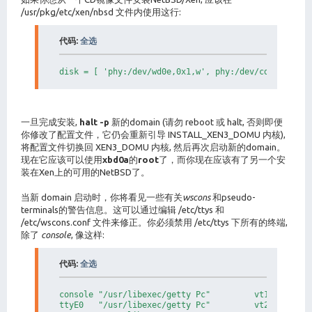
# In this example, the xvif is added to bridge0, whi
# set up prior to the new domain being created -- ei
/usr/pkg/etc/xen/nbsd 文件内使用这行:
# ``network'' script or using a /etc/ifconfig.bridge
#

代码:
全选
vif = [ 'mac=aa:00:00:50:02:f0, bridge=bridge0' ]

#---------------------------------------------------
disk = [ 'phy:/dev/wd0e,0x1,w', phy:/dev/cd0a,0x2,r
# Define the disk devices you want the domain to hav
# what you want them accessible as.

#

# Each disk entry is of the form:

#

一旦完成安装,
halt -p
新的domain (请勿 reboot 或 halt, 否则即便
#    phy:DEV,VDEV,MODE

你修改了配置文件，它仍会重新引导 INSTALL_XEN3_DOMU 内核),
#

将配置文件切换回 XEN3_DOMU 内核, 然后再次启动新的domain。
# where DEV is the device, VDEV is the device name t
# and MODE is r for read-only, w for read-write.  Yo
现在它应该可以使用
xbd0a
的
root
了，而你现在应该有了另一个安
# file-backed domains using disk entries of the form
装在Xen上的可用的NetBSD了。
#

#    file:PATH,VDEV,MODE

当新 domain 启动时，你将看见一些有关
wscons
和pseudo-
#

terminals的警告信息。这可以通过编辑 /etc/ttys 和
# where PATH is the path to the file used as the vir
# and MODE have the same meaning as for ``phy'' devi
/etc/wscons.conf 文件来修正。你必须禁用 /etc/ttys 下所有的终端,
#

除了
console
, 像这样:
# VDEV doesn't really matter for a NetBSD guest OS (
# but it does for Linux.

# Worse, the device has to exist in /dev/ of domain0
代码:
全选
# try to stat() it. This means that in order to load
# from a NetBSD domain0, you'll have to create /dev/
# on domain0, with the major/minor from Linux :(

console "/usr/libexec/getty Pc"         vt100   on s
# Alternatively it's possible to specify the device 
ttyE0   "/usr/libexec/getty Pc"         vt220   off 