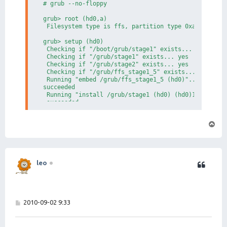
# grub --no-floppy

# 同上, 但使用VGA控制台

# 我们可以使用 console=tty0 (Linux 语法) 或者 console=p
grub> root (hd0,a)

title Xen 3.0 / NetBSD (hda0, vga)

 Filesystem type is ffs, partition type 0xa9

  root(hd0,0)

  kernel (hd0,a)/xen.gz dom0_mem=65536 

grub> setup (hd0)

  module (hd0,a)/netbsd bootdev=wd0a ro console=tty0
 Checking if "/boot/grub/stage1" exists... no

 Checking if "/grub/stage1" exists... yes

# NetBSD/xen 使用一个备份的 domain0 内核 (在你将一
 Checking if "/grub/stage2" exists... yes

title Xen 3.0 / NetBSD (hda0, backup, serial)

 Checking if "/grub/ffs_stage1_5" exists... yes

  root(hd0,0)

 Running "embed /grub/ffs_stage1_5 (hd0)"...  14 sec
  kernel (hd0,a)/xen.gz dom0_mem=65536 com1=115200,8
succeeded

  module (hd0,a)/netbsd.backup bootdev=wd0a ro conso
 Running "install /grub/stage1 (hd0) (hd0)1+14 p (hd
title Xen 3.0 / NetBSD (hda0, backup, VGA)

 succeeded

  root(hd0,0)

Done.
  kernel (hd0,a)/xen.gz dom0_mem=65536

  module (hd0,a)/netbsd.backup bootdev=wd0a ro conso
页
首
#引导一个常规的 NetBSD/i386 内核。这用于正好你的 /xen.
title NetBSD 4.0

  root (hd0,a)

  kernel --type=netbsd /netbsd-GENERIC

leo
#启动NetBSD的bootloader, 让其引导NetBSD/i386内核。

#可能好于上面的方案, 因为grub不能将所有所需信息传递给

#NetBSD/i386内核 (例如，控制台, root device, ...)

title NetBSD chain

帖
2010-09-02 9:33
  root        (hd0,0)

子
  chainloader +1

## end of grub config file.