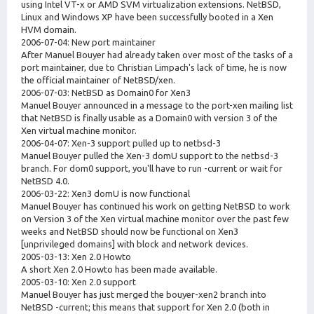
using Intel VT-x or AMD SVM virtualization extensions. NetBSD,
Linux and Windows XP have been successfully booted in a Xen
HVM domain.
2006-07-04: New port maintainer
After Manuel Bouyer had already taken over most of the tasks of a
port maintainer, due to Christian Limpach's lack of time, he is now
the official maintainer of NetBSD/xen.
2006-07-03: NetBSD as Domain0 for Xen3
Manuel Bouyer announced in a message to the port-xen mailing list
that NetBSD is finally usable as a Domain0 with version 3 of the
Xen virtual machine monitor.
2006-04-07: Xen-3 support pulled up to netbsd-3
Manuel Bouyer pulled the Xen-3 domU support to the netbsd-3
branch. For dom0 support, you'll have to run -current or wait for
NetBSD 4.0.
2006-03-22: Xen3 domU is now functional
Manuel Bouyer has continued his work on getting NetBSD to work
on Version 3 of the Xen virtual machine monitor over the past few
weeks and NetBSD should now be functional on Xen3
[unprivileged domains] with block and network devices.
2005-03-13: Xen 2.0 Howto
A short Xen 2.0 Howto has been made available.
2005-03-10: Xen 2.0 support
Manuel Bouyer has just merged the bouyer-xen2 branch into
NetBSD -current; this means that support for Xen 2.0 (both in