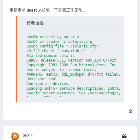
重新启动 guest 来校验一下是否工作正常。
代码:
全选
dom0# xm destroy solaris

dom0# xm create -c solaris.cfg

Using config file "./solaris.cfg".

v3.3.2 chgset 'unavailable'

Started domain solaris

SunOS Release 5.11 Version snv_124 64-bit

Copyright 1983-2009 Sun Microsystems, Inc.  All righ
Use is subject to license terms.

WARNING: emlxs: ddi_modopen drv/fct failed: err 2

Hostname: osol

Configuring devices.

Loading smf(5) service descriptions: 160/160

svccfg import warnings. See /var/svc/log/system-mani
Reading ZFS config: done.

Mounting ZFS filesystems: (6/6)

Creating new rsa public/private host key pair

页
Creating new dsa public/private host key pair

首
osol console login:
leo