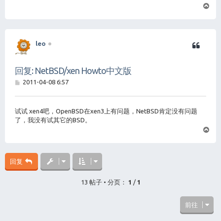
页
首
leo
回复: NetBSD/xen Howto中文版
帖
2011-04-08 6:57
子
试试 xen4吧，OpenBSD在xen3上有问题，NetBSD肯定没有问题
了，我没有试其它的BSD。
页
首
回复
13 帖子 • 分页：
1
/
1
前往