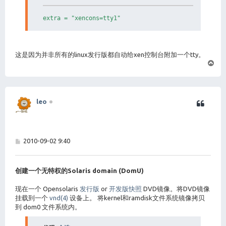
extra = "xencons=tty1"
这是因为并非所有的linux发行版都自动给xen控制台附加一个tty。
页
首
leo
帖
2010-09-02 9:40
子
创建一个无特权的Solaris domain (DomU)
现在一个 Opensolaris
发行版
or
开发版快照
DVD镜像。将DVD镜像
挂载到一个
vnd(4)
设备上。 将kernel和ramdisk文件系统镜像拷贝
到 dom0 文件系统内。