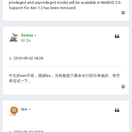
privileged and unprivileged mode) will be available in NetBSD 3.0.
Support for Xen 1.2 has been removed.
页
首
lionux
锌 Zn
帖
2010-09-02 18:28
子
中文的xen不错，感谢leo，当初都是只看命令行部分来做的，有空
再尝试一下。
页
首
leo
帖
2010-09-02 19:58