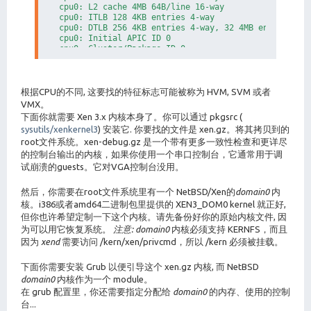
cpu0: L2 cache 4MB 64B/line 16-way

cpu0: ITLB 128 4KB entries 4-way

cpu0: DTLB 256 4KB entries 4-way, 32 4MB entries 4-w
cpu0: Initial APIC ID 0

cpu0: Cluster/Package ID 0

cpu0: Core ID 0

根据CPU的不同, 这要找的特征标志可能被称为 HVM, SVM 或者
VMX。
下面你就需要 Xen 3.x 内核本身了。你可以通过 pkgsrc (
sysutils/xenkernel3
) 安装它. 你要找的文件是 xen.gz。将其拷贝到的
root文件系统。xen-debug.gz 是一个带有更多一致性检查和更详尽
的控制台输出的内核，如果你使用一个串口控制台，它通常用于调
试崩溃的guests。它对VGA控制台没用。
然后，你需要在root文件系统里有一个 NetBSD/Xen的
domain0
内
核。i386或者amd64二进制包里提供的 XEN3_DOM0 kernel 就正好,
但你也许希望定制一下这个内核。请先备份好你的原始内核文件, 因
为可以用它恢复系统。
注意:
domain0
内核必须支持 KERNFS，而且
因为
xend
需要访问 /kern/xen/privcmd，所以 /kern 必须被挂载。
下面你需要安装 Grub 以便引导这个 xen.gz 内核, 而 NetBSD
domain0
内核作为一个 module。
在 grub 配置里，你还需要指定分配给
domain0
的内存、使用的控制
台...