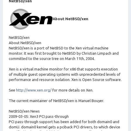
NetBSD/xen
About NetBSD/xen
NetBSD/xen
About NetBSD/xen
NetBSD/xen is a port of NetBSD to the Xen virtual machine
monitor. It was first brought to NetBSD by Christian Limpach and
committed to the source tree on March 11th, 2004.
Xen is a virtual machine monitor for x86 that supports execution
of multiple guest operating systems with unprecedented levels of
performance and resource isolation. Xen is Open Source software.
See
http://www.xen.org/
for more details on Xen.
The current maintainer of NetBSD/xen is Manuel Bouyer.
NetBSD/xen News
2009-03-05: Xen3 PCI pass-through
PCI pass-through support has been added for both domain0 and
domU. domain0 kernel gets a pciback PCI drivers, to which device