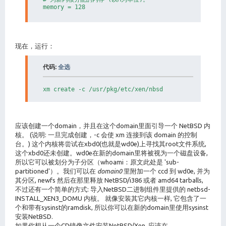
memory = 128

# 为新domain设置便于记忆的名称。这个名称将出现在'xm list'里
# 而且你可以在domain编号里用这个名称作为一个参数。

# 所有的domains必须有不同的名称。

#

现在，运行：
name = "nbsd"

代码:
全选
# 为此domain设置的虚拟的CPU数量。

#

vcpus = 1

xm create -c /usr/pkg/etc/xen/nbsd
#---------------------------------------------------
# 为新domain设置的网络接口。

# 网络接口数量 (至少为1).默认值是1。

应该创建一个domain，并且在这个domain里面引导一个 NetBSD 内
nics = 1

核。 (说明: 一旦完成创建，-c 会使 xm 连接到该 domain 的控制
# 定义接口的MAC 和/或 bridge。

台。) 这个内核将尝试在xbd0(也就是wd0e)上寻找其root文件系统,
#

这个xbd0还未创建。wd0e在新的domain里将被视为一个磁盘设备,
# The MAC address specified in ``mac'' is the one us
所以它可以被划分为子分区（whoami：原文此处是 'sub-
# in the new domain. The interface in domain0 will u
partitioned'）。我们可以在
domain0
里附加一个 ccd 到 wd0e, 并为
# with 00:00:00:01:00:00 (i.e. aa:00:00:51:02:f0 in 
其分区, newfs 然后在那里释放 NetBSD/i386 或者 amd64 tarballs,
# MACs are assigned if not given.

#

不过还有一个简单的方式: 导入NetBSD二进制组件里提供的 netbsd-
# ``bridge'' is a required parameter, which will be 
INSTALL_XEN3_DOMU 内核。 就像安装其它内核一样, 它包含了一
# vif-script called by xend(8) when a new domain is 
个和带有sysinst的ramdisk, 所以你可以在新的domain里使用sysinst
# the new xvif interface in domain0.

安装NetBSD.
#

如果你想从一个CD镜像文件安装NetBSD/Xen, 应该在