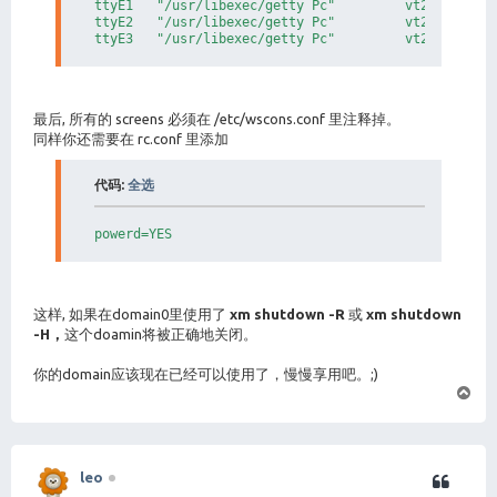
# e.g. 0x301 for /dev/hda1, 0x302 for /dev/hda2, etc
ttyE1   "/usr/libexec/getty Pc"         vt220   off 
ttyE2   "/usr/libexec/getty Pc"         vt220   off 
disk = [ 'phy:/dev/wd0e,0x1,w' ]

#disk = [ 'file:/var/xen/nbsd-disk,0x01,w' ]

#disk = [ 'file:/var/xen/nbsd-disk,0x301,w' ]

#---------------------------------------------------
最后, 所有的 screens 必须在 /etc/wscons.conf 里注释掉。
# Set the kernel command line for the new domain.

同样你还需要在 rc.conf 里添加
# Set root device. This one does matter for NetBSD

root = "xbd0"

代码:
全选
# extra parameters passed to the kernel

# this is where you can set boot flags like -s, -a, 
#extra = ""

powerd=YES
#---------------------------------------------------
# Set according to whether you want the domain resta
# The default is False.

#autorestart = True

这样, 如果在domain0里使用了
xm shutdown -R
或
xm shutdown
-H，
这个doamin将被正确地关闭。
你的domain应该现在已经可以使用了，慢慢享用吧。;)
页
首
leo