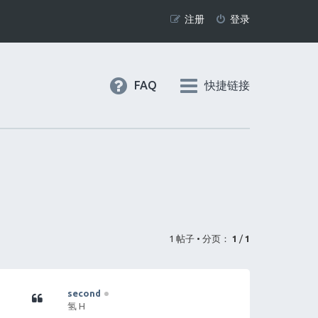
注册
登录
FAQ
快捷链接
1 帖子 • 分页：
1
/
1
second
氢 H