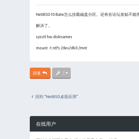
子
NetBSD10 Bate怎么挂载磁盘分区。还有在论坛发贴不能用
解决了。
sysctl hw.disknames
mount -t ntfs /dev/dk0 /mnt
回复
回到 “NetBSD桌面应用”
在线用户