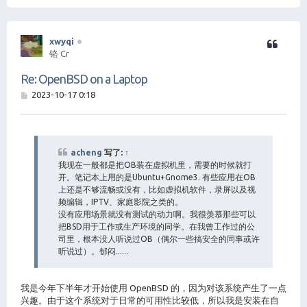
首
xwyqi
铬 Cr
Re: OpenBSD on a Laptop
帖
2023-10-17 0:18
子
acheng
写了:
↑
我现在一般都是把OB装在虚拟机里，需要的时候就打
开。笔记本上用的是Ubuntu+Gnome3. 有些应用在OB
上还是不够流畅或没有，比如虚拟机软件，录屏以及视
频编辑，IPTV、家庭影院之类的。
没有应用场景就没有测试的动力啊。我很羡慕那些可以
把BSD用于工作或生产环境的同学。在我曾工作过的公
司里，根本没人听说过OB（偶尔一些搞安全的同事或许
听说过）。郁闷......
我是今年下半年才开始使用 OpenBSD 的，因为对该系统产生了一点
兴趣。由于这个系统对于日常的可用性比较低，所以我是安装在自