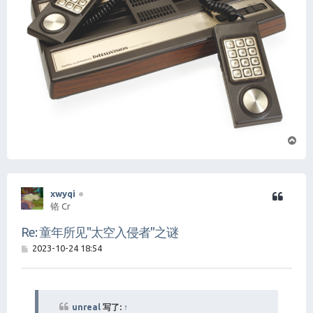
页
首
xwyqi
铬 Cr
Re: 童年所见"太空入侵者"之谜
帖
2023-10-24 18:54
子
unreal
写了:
↑