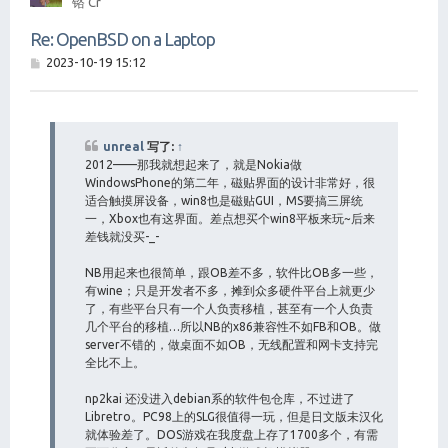
铬 Cr
Re: OpenBSD on a Laptop
帖
2023-10-19 15:12
子
unreal
写了:
↑
2012——那我就想起来了，就是Nokia做
WindowsPhone的第二年，磁贴界面的设计非常好，很
适合触摸屏设备，win8也是磁贴GUI，MS要搞三屏统
一，Xbox也有这界面。差点想买个win8平板来玩~后来
差钱就没买-_-
NB用起来也很简单，跟OB差不多，软件比OB多一些，
有wine；只是开发者不多，摊到众多硬件平台上就更少
了，有些平台只有一个人负责移植，甚至有一个人负责
几个平台的移植…所以NB的x86兼容性不如FB和OB。做
server不错的，做桌面不如OB，无线配置和网卡支持完
全比不上。
np2kai 还没进入debian系的软件包仓库，不过进了
Libretro。PC98上的SLG很值得一玩，但是日文版未汉化
就体验差了。DOS游戏在我度盘上存了1700多个，有需