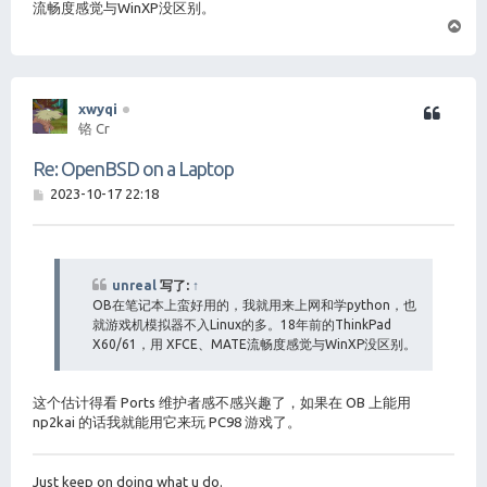
流畅度感觉与WinXP没区别。
页
首
xwyqi
铬 Cr
Re: OpenBSD on a Laptop
帖
2023-10-17 22:18
子
unreal
写了:
↑
OB在笔记本上蛮好用的，我就用来上网和学python，也
就游戏机模拟器不入Linux的多。18年前的ThinkPad
X60/61，用 XFCE、MATE流畅度感觉与WinXP没区别。
这个估计得看 Ports 维护者感不感兴趣了，如果在 OB 上能用
np2kai 的话我就能用它来玩 PC98 游戏了。
Just keep on doing what u do.