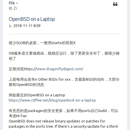
f5b
锆 Zr
OpenBSD on a Laptop
帖
2018-11-11 8:09
子
很少玩OB的桌面，一般用startx的简易X
OB服务器主要做路由，能稳定运行，除了更新安全补丁，都很少碰
他了
定期浏览https://
www.dragonflydigest.com/
上面每周会发布n Other BSDs for xxx，含最新BSD的动向，大部分
都有OpenBSD的消息
例如最近的OpenBSD on a Laptop
https://www.c0ffee.net/blog/openbsd-on-a-laptop
有意思的是packages的安全更新，如果不用ports自己build，可以
考虑M:Tier
OpenBSD does not release binary updates or patches for
packages in the ports tree. If there's a security update for a third-