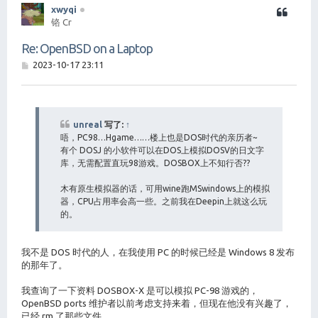
xwyqi
铬 Cr
Re: OpenBSD on a Laptop
帖
2023-10-17 23:11
子
unreal
写了:
↑
唔，PC98…Hgame……楼上也是DOS时代的亲历者~
有个 DOSJ 的小软件可以在DOS上模拟DOSV的日文字
库，无需配置直玩98游戏。DOSBOX上不知行否??
木有原生模拟器的话，可用wine跑MSwindows上的模拟
器，CPU占用率会高一些。之前我在Deepin上就这么玩
的。
我不是 DOS 时代的人，在我使用 PC 的时候已经是 Windows 8 发布
的那年了。
我查询了一下资料 DOSBOX-X 是可以模拟 PC-98 游戏的，
OpenBSD ports 维护者以前考虑支持来着，但现在他没有兴趣了，
已经 rm 了那些文件。