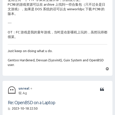
PC98 的游戏资源可以在 archive 上找到一些合集包（只不过全是日
文游戏），如果是 DOS 系统的话可以去 winworldpc 下载 PC98 的
版本。
---
OT：FC 游戏是我的童年游戏，当时是在影碟机上玩的，虽然玩得都
很菜。
Just keep on doing what u do.
Gentoo Hardened, Devuan (Sysvinit), Guix System and OpenBSD
user.
页
首
unreal
银 Ag
Re: OpenBSD on a Laptop
帖
2023-10-18 22:50
子