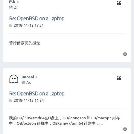
f5b
锆 Zr
Re: OpenBSD on a Laptop
帖
2018-11-12 17:51
子
苦行僧寂寞的感觉
页
首
unreal
银 Ag
Re: OpenBSD on a Laptop
帖
2018-11-15 11:24
子
我的OB/i386/amd64在U盘上，OB/loongson 和OB/macppc 封存
中，OB/octeon 待机中，OB/armv7/arm64 计划中……
页