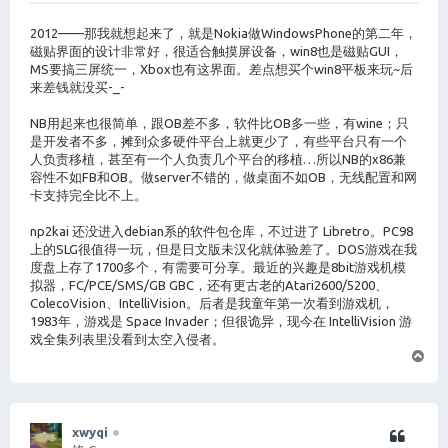
2012——那我就想起来了，就是Nokia做WindowsPhone的第二年，
磁贴界面的设计非常好，很适合触摸屏设备，win8也是磁贴GUI，
MS要搞三屏统一，Xbox也有这界面。差点想买个win8平板来玩~后
来差钱就没买-_-
NB用起来也很简单，跟OB差不多，软件比OB多一些，有wine；只
是开发者不多，摊到众多硬件平台上就更少了，有些平台只有一个
人负责移植，甚至有一个人负责几个平台的移植…所以NB的x86兼
容性不如FB和OB。做server不错的，做桌面不如OB，无线配置和网
卡支持完全比不上。
np2kai 还没进入debian系的软件包仓库，不过进了 Libretro。PC98
上的SLG很值得一玩，但是日文版未汉化就体验差了。DOS游戏在我
度盘上存了1700多个，有需要可分享。最近的兴趣是8bit游戏机模
拟器，FC/PCE/SMS/GB GBC，还有更古老的Atari2600/5200、
ColecoVision、IntelliVision。后者是我童年第一次看到游戏机，
1983年，游戏是 Space Invader；但很诡异，现今在 IntelliVision 游
戏全集列表里没看到太空入侵者。
页
首
xwyqi