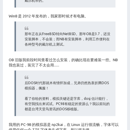
戴尔机带的。
Win8 是 2012 年发布的，我家那时候才有电脑。
那年正在从FreeBSD转向NetBSD。那年OB是3.7，还没
安装脚本，不会装；而NB有安装脚本，利用工作便利在
各种型号的戴尔机上测试。
OB 旧版我前段时间查看过怎么安装，的确比现在要难装一些。NB
我也装过，装完了不太会用......
后DOS时代那就木有情怀加成，兄弟仍然热衷折腾DOS
模拟器，佩服！
看了你给的资料，模拟关键还是字库，dosj 估计能行，
有空我找出来试试。PC98有稳定的资源么？我以前玩的
都是台湾天堂鸟资讯的DOS移植版。
我用的 PC-98 的模拟器是 np2kai，在 Linux 运行很流畅，字体可以
使用任何一个 TTF 字体来生成字库，所以很方便。