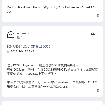
Gentoo Hardened, Devuan (Sysvinit), Guix System and OpenBSD
user.
页
首
unreal
银 Ag
Re: OpenBSD on a Laptop
帖
2023-10-17 22:43
子
唔，PC98…Hgame……楼上也是DOS时代的亲历者~
有个 DOSJ 的小软件可以在DOS上模拟DOSV的日文字库，无需配置
直玩98游戏。DOSBOX上不知行否??
木有原生模拟器的话，可用wine跑MSwindows上的模拟器，CPU占
用率会高一些。之前我在Deepin上就这么玩的。
页
首