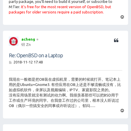
party package, you'll need to build it yourself, or subscribe to
M:Tier.
It's free for the most recent version of OpenBSD, but
packages for older versions require a paid subscription.
页
首
acheng
锌 Zn
Re: OpenBSD on a Laptop
帖
2018-11-12 17:48
子
我现在一般都是把OB装在虚拟机里，需要的时候就打开。笔记本上
用的是Ubuntu+Gnome3. 有些应用在OB上还是不够流畅或没有，比
如虚拟机软件，录屏以及视频编辑，IPTV、家庭影院之类的。
没有应用场景就没有测试的动力啊。我很羡慕那些可以把BSD用于
工作或生产环境的同学。在我曾工作过的公司里，根本没人听说过
OB（偶尔一些搞安全的同事或许听说过）。郁闷......
页
首