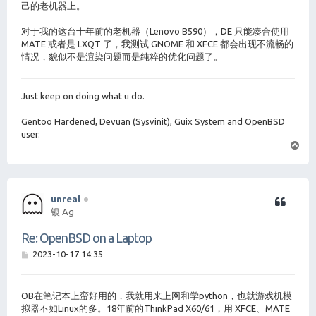
己的老机器上。
对于我的这台十年前的老机器（Lenovo B590），DE 只能凑合使用
MATE 或者是 LXQT 了，我测试 GNOME 和 XFCE 都会出现不流畅的
情况，貌似不是渲染问题而是纯粹的优化问题了。
Just keep on doing what u do.
Gentoo Hardened, Devuan (Sysvinit), Guix System and OpenBSD
user.
页
首
unreal
银 Ag
Re: OpenBSD on a Laptop
帖
2023-10-17 14:35
子
OB在笔记本上蛮好用的，我就用来上网和学python，也就游戏机模
拟器不如Linux的多。18年前的ThinkPad X60/61，用 XFCE、MATE