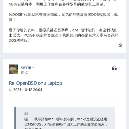
NB有安装脚本，利用工作便利在各种型号的戴尔机上测试。
后DOS时代那就木有情怀加成，兄弟仍然热衷折腾DOS模拟器，佩
服！
看了你给的资料，模拟关键还是字库，dosj 估计能行，有空我找出
来试试。PC98有稳定的资源么？我以前玩的都是台湾天堂鸟资讯的
DOS移植版。
页
首
xwyqi
铬 Cr
Re: OpenBSD on a Laptop
帖
2023-10-18 20:04
子
嘶……我不清楚win8 哪年发布的，winxp之后没正经用
过MS的OS，XP还是在05年因为工作的企业里必须用，