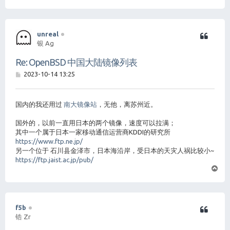
首
unreal
银 Ag
Re: OpenBSD 中国大陆镜像列表
帖
2023-10-14 13:25
子
国内的我还用过
南大镜像站
，无他，离苏州近。
国外的，以前一直用日本的两个镜像，速度可以拉满；
其中一个属于日本一家移动通信运营商KDDI的研究所
https://www.ftp.ne.jp/
另一个位于 石川县金泽市，日本海沿岸，受日本的天灾人祸比较小~
https://ftp.jaist.ac.jp/pub/
页
首
f5b
锆 Zr