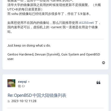
较频繁一些，适用于一些使用 -current 的用户。
清华大学的镜像源我之前用的时候发现他更新不是很频繁。（大概
UTC+8 的每日凌晨更新）
而 sohu 的镜像站已经结束同步很多年了，停在了 5.9 版本。
如果想使用不在国内的镜像站，那么只能推荐使用
AS250.net
了，
国内速率还可以，虚拟机上的 -current 我一直都是在用这个镜像
站。
Just keep on doing what u do.
Gentoo Hardened, Devuan (Sysvinit), Guix System and OpenBSD
user.
页
首
xwyqi
铬 Cr
Re: OpenBSD 中国大陆镜像列表
帖
2023-10-12 11:28
子