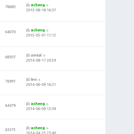
由
acheng
78683
2015-08-18 16:37
由
acheng
64070
2015-05-01 11:12
由
unreal
68307
2014-08-17 20:59
由
levi
76991
2014-06-09 16:21
由
acheng
64479
2014-06-09 13:39
由
acheng
63375
2014-04-25 23:40