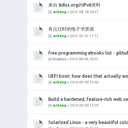
来自 6diss.org的IPv6资料
由
acheng
» 2015-08-18 16:37
有点过时的电子书资源
由
acheng
» 2015-05-01 11:12
free programming ebooks list - githu
由
bsdplus
» 2014-08-06 16:32
UEFI boot: how does that actually wo
由
acheng
» 2014-06-09 13:46
Build a hardened, feature-rich web se
由
acheng
» 2014-06-09 13:39
Solarized Linux - a very beautiful co