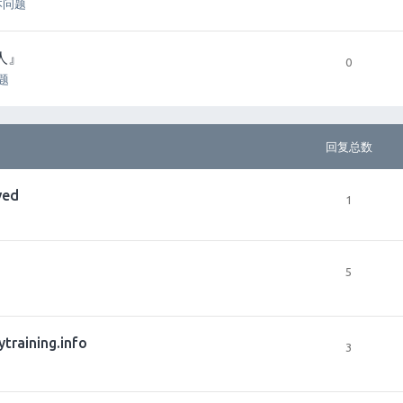
本问题
人』
0
问题
回复总数
ved
1
5
aining.info
3