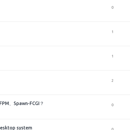
0
1
1
2
FPM、Spawn-FCGI？
0
 desktop system
0