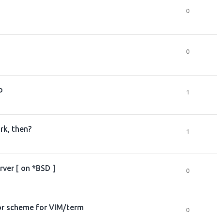
0
0
b
1
rk, then?
1
rver [ on *BSD ]
0
lor scheme for VIM/term
0