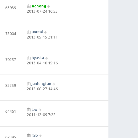
由
acheng
63939
2013-07-24 16:55
由
unreal
75004
2013-05-15 21:11
由
hyaska
70257
2013-04-18 15:16
由
junfengfan
83259
2012-08-27 14:46
由
leo
64461
2011-12-09 7:22
由
f5b
67385