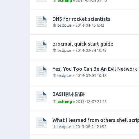
由
acheng
» 2014-04-25 23:40
DNS for rocket scientists
由
bsdplus
» 2014-04-15 6:42
procmail quick start guide
由
bsdplus
» 2014-03-24 10:45
Yes, You Too Can Be An Evil Network
由
bsdplus
» 2014-03-03 10:18
BASH脚本陷阱
由
acheng
» 2013-12-07 21:15
What I learned from others shell scri
由
bsdplus
» 2013-08-21 21:52