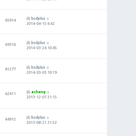
由
bsdplus
65914
2014-04-15 6:42
由
bsdplus
69316
2014-03-24 10:45
由
bsdplus
81277
2014-03-03 10:19
由
acheng
62411
2013-12-07 21:15
由
bsdplus
64912
2013-08-21 21:52