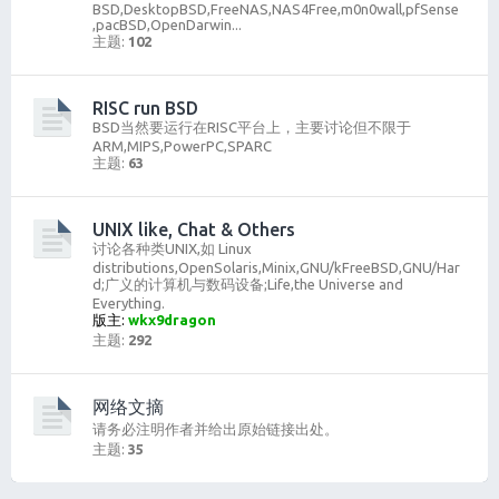
BSD,DesktopBSD,FreeNAS,NAS4Free,m0n0wall,pfSense
,pacBSD,OpenDarwin...
主题:
102
RISC run BSD
BSD当然要运行在RISC平台上，主要讨论但不限于
ARM,MIPS,PowerPC,SPARC
主题:
63
UNIX like, Chat & Others
讨论各种类UNIX,如 Linux
distributions,OpenSolaris,Minix,GNU/kFreeBSD,GNU/Har
d;广义的计算机与数码设备;Life,the Universe and
Everything.
版主:
wkx9dragon
主题:
292
网络文摘
请务必注明作者并给出原始链接出处。
主题:
35