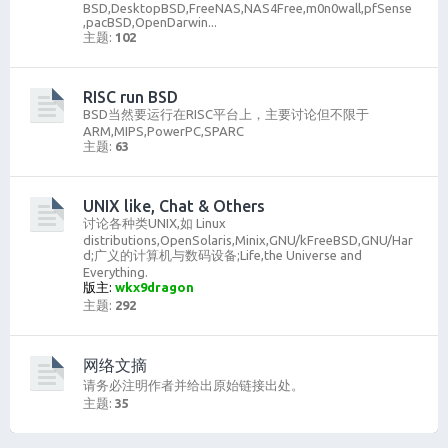
BSD,DesktopBSD,FreeNAS,NAS4Free,m0n0wall,pfSense
,pacBSD,OpenDarwin...
主题:
102
RISC run BSD
BSD当然要运行在RISC平台上，主要讨论但不限于
ARM,MIPS,PowerPC,SPARC
主题:
63
UNIX like, Chat & Others
讨论各种类UNIX,如 Linux
distributions,OpenSolaris,Minix,GNU/kFreeBSD,GNU/Har
d;广义的计算机与数码设备;Life,the Universe and
Everything.
版主:
wkx9dragon
主题:
292
网络文摘
请务必注明作者并给出原始链接出处。
主题:
35