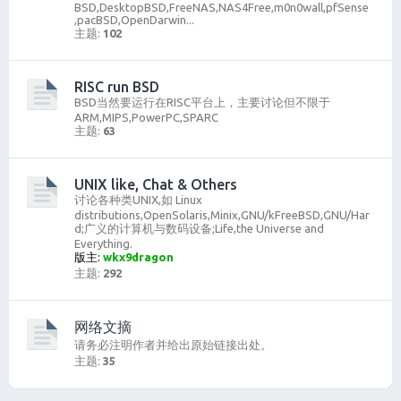
BSD,DesktopBSD,FreeNAS,NAS4Free,m0n0wall,pfSense
,pacBSD,OpenDarwin...
主题:
102
RISC run BSD
BSD当然要运行在RISC平台上，主要讨论但不限于
ARM,MIPS,PowerPC,SPARC
主题:
63
UNIX like, Chat & Others
讨论各种类UNIX,如 Linux
distributions,OpenSolaris,Minix,GNU/kFreeBSD,GNU/Har
d;广义的计算机与数码设备;Life,the Universe and
Everything.
版主:
wkx9dragon
主题:
292
网络文摘
请务必注明作者并给出原始链接出处。
主题:
35