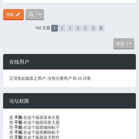
发帖
1
102 主题
2
3
4
5
6
下一页
前往
在线用户
正浏览此版面之用户: 没有注册用户 和 25 访客
论坛权限
您
不能
在这个版面发表主题
您
不能
在这个版面回复主题
您
不能
在这个版面编辑帖子
您
不能
在这个版面删除帖子
您
不能
在这个版面提交附件