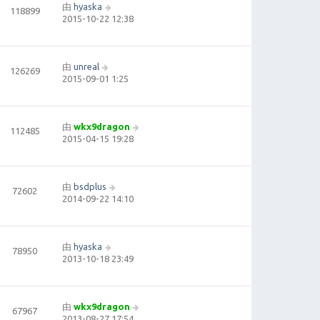
由
hyaska
118899
2015-10-22 12:38
由
unreal
126269
2015-09-01 1:25
由
wkx9dragon
112485
2015-04-15 19:28
由
bsdplus
72602
2014-09-22 14:10
由
hyaska
78950
2013-10-18 23:49
由
wkx9dragon
67967
2013-08-27 17:54