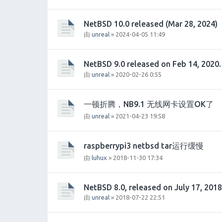
NetBSD 10.0 released (Mar 28, 2024)
由
unreal
» 2024-04-05 11:49
NetBSD 9.0 released on Feb 14, 2020.
由
unreal
» 2020-02-26 0:55
一顿折腾，NB9.1 无线网卡设置OK了
由
unreal
» 2021-04-23 19:58
raspberrypi3 netbsd tar运行缓慢
由
luhux
» 2018-11-30 17:34
NetBSD 8.0, released on July 17, 2018
由
unreal
» 2018-07-22 22:51