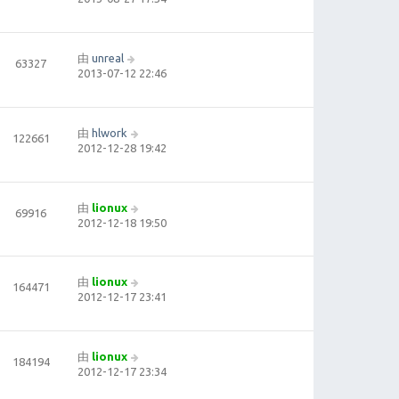
由
unreal
63327
2013-07-12 22:46
由
hlwork
122661
2012-12-28 19:42
由
lionux
69916
2012-12-18 19:50
由
lionux
164471
2012-12-17 23:41
由
lionux
184194
2012-12-17 23:34