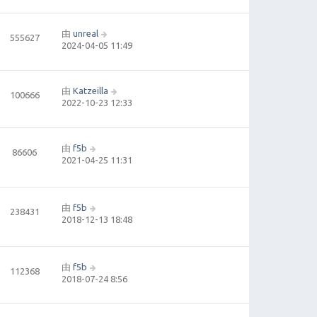
由
unreal
555627
2024-04-05 11:49
由
Katzeilla
100666
2022-10-23 12:33
由
f5b
86606
2021-04-25 11:31
由
f5b
238431
2018-12-13 18:48
由
f5b
112368
2018-07-24 8:56