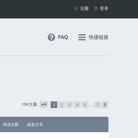
注册
登录
FAQ
快捷链接
1
134 主题
2
3
4
5
…
7
下一页
分页：
1
/
7
阅读次数
最新文章