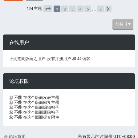
1
134 主题
2
3
4
5
…
7
下一页
分页：
1
/
7
前往
在线用户
正浏览此版面之用户: 没有注册用户 和 44 访客
论坛权限
您
不能
在这个版面发表主题
您
不能
在这个版面回复主题
您
不能
在这个版面编辑帖子
您
不能
在这个版面删除帖子
您
不能
在这个版面提交附件
论坛首页
所有显示的时间是
UTC+08:00