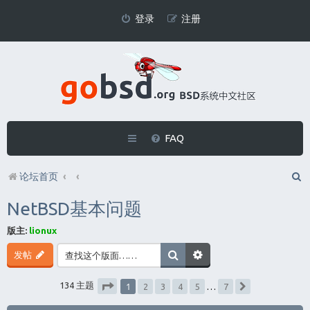
登录
注册
FAQ
论坛首页
NetBSD基本问题
版主:
lionux
发帖
1
134 主题
2
3
4
5
…
7
下一页
分页：
1
/
7