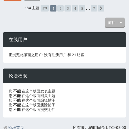
1
134 主题
2
3
4
5
…
7
下一页
分页：
1
/
7
前往
在线用户
正浏览此版面之用户: 没有注册用户 和 21 访客
论坛权限
您
不能
在这个版面发表主题
您
不能
在这个版面回复主题
您
不能
在这个版面编辑帖子
您
不能
在这个版面删除帖子
您
不能
在这个版面提交附件
论坛首页
所有显示的时间是
UTC+08:00