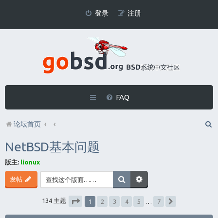
登录
注册
FAQ
论坛首页
NetBSD基本问题
版主:
lionux
发帖
1
134 主题
2
3
4
5
…
7
下一页
分页：
1
/
7