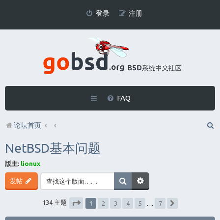
登录
注册
FAQ
论坛首页
NetBSD基本问题
版主:
lionux
发帖
1
134 主题
2
3
4
5
…
7
下一页
分页：
1
/
7