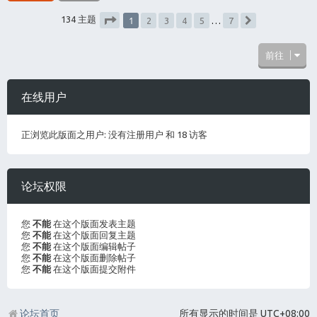
1
134 主题
2
3
4
5
…
7
下一页
分页：
1
/
7
前往
在线用户
正浏览此版面之用户: 没有注册用户 和 18 访客
论坛权限
您
不能
在这个版面发表主题
您
不能
在这个版面回复主题
您
不能
在这个版面编辑帖子
您
不能
在这个版面删除帖子
您
不能
在这个版面提交附件
论坛首页
所有显示的时间是
UTC+08:00