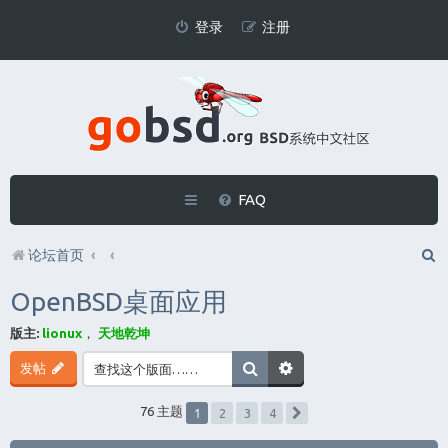
登录
注册
FAQ
论坛首页
OpenBSD桌面应用
版主:
lionux
，
天地乾坤
发帖
1
76 主题
2
3
4
下一页