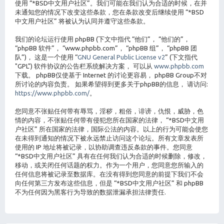
使用 “*BSD中文用户社区”。我们可能在我们认为合适的时候，在并
未通知您的情况下改变这些条款，您在条款改变后继续使用 “*BSD
中文用户社区” 将被认为认同并遵守这些条款。
我们的论坛运行使用 phpBB (下文中指代 “他们”， “他们的”，
“phpBB 软件”， “www.phpbb.com”， “phpBB 组”， “phpBB 团
队”)， 这是一个使用 “
GNU General Public License v2
” (下文指代
"GPL") 软件协议的公告栏系统解决方案， 可以从
www.phpbb.com
下载。 phpBB仅使基于 Internet 的讨论更容易， phpBB Group不对
所讨论的内容负责。 如果希望得到更多关于phpBB的信息， 请访问:
https://www.phpbb.com/
。
您同意不张贴任何带有辱骂，淫秽，粗俗，诽谤，仇恨，威胁，色
情的内容，不张贴任何带有侵犯您所在国家的法律， “*BSD中文用
户社区” 所在国家的法律，国际公法的内容。以上的行为可能会使您
在未得到通知的情况下被永远禁止访问这个论坛。所有文章发表所
使用的 IP 地址将被记录，以协助调查违反条款的事件。您同意
“*BSD中文用户社区” 具有在任何我们认为合适的时候删除，修改，
移动，或关闭任何话题的权力。作为一个用户，您同意您所输入的
任何信息将被记录至数据库。在没有得到您同意的前提下我们不会
向任何第三方发布这些信息，但是 “*BSD中文用户社区” 和 phpBB
不为任何因为黑客行为导致的数据泄漏承担法律责任.