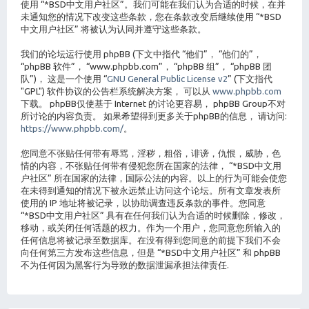
使用 “*BSD中文用户社区”。我们可能在我们认为合适的时候，在并
未通知您的情况下改变这些条款，您在条款改变后继续使用 “*BSD
中文用户社区” 将被认为认同并遵守这些条款。
我们的论坛运行使用 phpBB (下文中指代 “他们”， “他们的”，
“phpBB 软件”， “www.phpbb.com”， “phpBB 组”， “phpBB 团
队”)， 这是一个使用 “
GNU General Public License v2
” (下文指代
"GPL") 软件协议的公告栏系统解决方案， 可以从
www.phpbb.com
下载。 phpBB仅使基于 Internet 的讨论更容易， phpBB Group不对
所讨论的内容负责。 如果希望得到更多关于phpBB的信息， 请访问:
https://www.phpbb.com/
。
您同意不张贴任何带有辱骂，淫秽，粗俗，诽谤，仇恨，威胁，色
情的内容，不张贴任何带有侵犯您所在国家的法律， “*BSD中文用
户社区” 所在国家的法律，国际公法的内容。以上的行为可能会使您
在未得到通知的情况下被永远禁止访问这个论坛。所有文章发表所
使用的 IP 地址将被记录，以协助调查违反条款的事件。您同意
“*BSD中文用户社区” 具有在任何我们认为合适的时候删除，修改，
移动，或关闭任何话题的权力。作为一个用户，您同意您所输入的
任何信息将被记录至数据库。在没有得到您同意的前提下我们不会
向任何第三方发布这些信息，但是 “*BSD中文用户社区” 和 phpBB
不为任何因为黑客行为导致的数据泄漏承担法律责任.