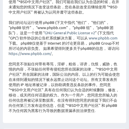
使用 “*BSD中文用户社区”。我们可能在我们认为合适的时候，在并
未通知您的情况下改变这些条款，您在条款改变后继续使用 “*BSD
中文用户社区” 将被认为认同并遵守这些条款。
我们的论坛运行使用 phpBB (下文中指代 “他们”， “他们的”，
“phpBB 软件”， “www.phpbb.com”， “phpBB 组”， “phpBB 团
队”)， 这是一个使用 “
GNU General Public License v2
” (下文指代
"GPL") 软件协议的公告栏系统解决方案， 可以从
www.phpbb.com
下载。 phpBB仅使基于 Internet 的讨论更容易， phpBB Group不对
所讨论的内容负责。 如果希望得到更多关于phpBB的信息， 请访问:
https://www.phpbb.com/
。
您同意不张贴任何带有辱骂，淫秽，粗俗，诽谤，仇恨，威胁，色
情的内容，不张贴任何带有侵犯您所在国家的法律， “*BSD中文用
户社区” 所在国家的法律，国际公法的内容。以上的行为可能会使您
在未得到通知的情况下被永远禁止访问这个论坛。所有文章发表所
使用的 IP 地址将被记录，以协助调查违反条款的事件。您同意
“*BSD中文用户社区” 具有在任何我们认为合适的时候删除，修改，
移动，或关闭任何话题的权力。作为一个用户，您同意您所输入的
任何信息将被记录至数据库。在没有得到您同意的前提下我们不会
向任何第三方发布这些信息，但是 “*BSD中文用户社区” 和 phpBB
不为任何因为黑客行为导致的数据泄漏承担法律责任.