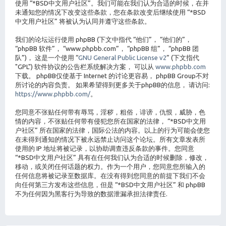
使用 “*BSD中文用户社区”。我们可能在我们认为合适的时候，在并
未通知您的情况下改变这些条款，您在条款改变后继续使用 “*BSD
中文用户社区” 将被认为认同并遵守这些条款。
我们的论坛运行使用 phpBB (下文中指代 “他们”， “他们的”，
“phpBB 软件”， “www.phpbb.com”， “phpBB 组”， “phpBB 团
队”)， 这是一个使用 “
GNU General Public License v2
” (下文指代
"GPL") 软件协议的公告栏系统解决方案， 可以从
www.phpbb.com
下载。 phpBB仅使基于 Internet 的讨论更容易， phpBB Group不对
所讨论的内容负责。 如果希望得到更多关于phpBB的信息， 请访问:
https://www.phpbb.com/
。
您同意不张贴任何带有辱骂，淫秽，粗俗，诽谤，仇恨，威胁，色
情的内容，不张贴任何带有侵犯您所在国家的法律， “*BSD中文用
户社区” 所在国家的法律，国际公法的内容。以上的行为可能会使您
在未得到通知的情况下被永远禁止访问这个论坛。所有文章发表所
使用的 IP 地址将被记录，以协助调查违反条款的事件。您同意
“*BSD中文用户社区” 具有在任何我们认为合适的时候删除，修改，
移动，或关闭任何话题的权力。作为一个用户，您同意您所输入的
任何信息将被记录至数据库。在没有得到您同意的前提下我们不会
向任何第三方发布这些信息，但是 “*BSD中文用户社区” 和 phpBB
不为任何因为黑客行为导致的数据泄漏承担法律责任.