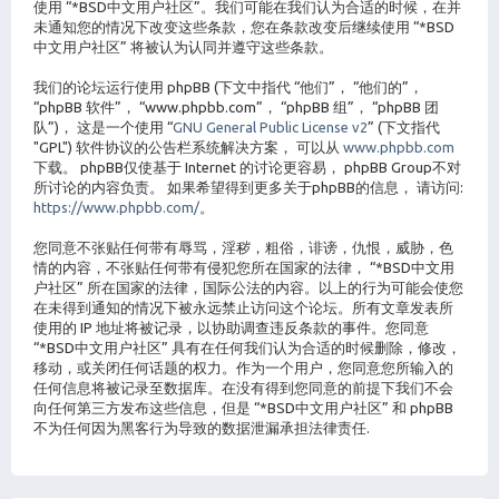
使用 “*BSD中文用户社区”。我们可能在我们认为合适的时候，在并
未通知您的情况下改变这些条款，您在条款改变后继续使用 “*BSD
中文用户社区” 将被认为认同并遵守这些条款。
我们的论坛运行使用 phpBB (下文中指代 “他们”， “他们的”，
“phpBB 软件”， “www.phpbb.com”， “phpBB 组”， “phpBB 团
队”)， 这是一个使用 “
GNU General Public License v2
” (下文指代
"GPL") 软件协议的公告栏系统解决方案， 可以从
www.phpbb.com
下载。 phpBB仅使基于 Internet 的讨论更容易， phpBB Group不对
所讨论的内容负责。 如果希望得到更多关于phpBB的信息， 请访问:
https://www.phpbb.com/
。
您同意不张贴任何带有辱骂，淫秽，粗俗，诽谤，仇恨，威胁，色
情的内容，不张贴任何带有侵犯您所在国家的法律， “*BSD中文用
户社区” 所在国家的法律，国际公法的内容。以上的行为可能会使您
在未得到通知的情况下被永远禁止访问这个论坛。所有文章发表所
使用的 IP 地址将被记录，以协助调查违反条款的事件。您同意
“*BSD中文用户社区” 具有在任何我们认为合适的时候删除，修改，
移动，或关闭任何话题的权力。作为一个用户，您同意您所输入的
任何信息将被记录至数据库。在没有得到您同意的前提下我们不会
向任何第三方发布这些信息，但是 “*BSD中文用户社区” 和 phpBB
不为任何因为黑客行为导致的数据泄漏承担法律责任.