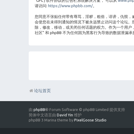
"GPL") 软件协议的公告栏系统解决方案， 可以从
www.php
请访问:
https://www.phpbb.com/
。
您同意不张贴任何带有辱骂，淫秽，粗俗，诽谤，仇恨，威
会使您在未得到通知的情况下被永远禁止访问这个论坛。所有
除，修改，移动，或关闭任何话题的权力。作为一个用户，
社区” 和 phpBB 不为任何因为黑客行为导致的数据泄漏承
论坛首页
由
phpBB
® Forum Software © phpBB Limited 提供支持
简体中文语言由
David Yin
维护
phpBB 3 Marina theme by
PixelGoose Studio