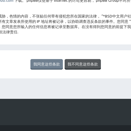
bb.com
下载。 phpBB仅使基于 Internet 的讨论更容易， phpBB Gro
胁，色情的内容，不张贴任何带有侵犯您所在国家的法律， “*BSD中文用户
文章发表所使用的 IP 地址将被记录，以协助调查违反条款的事件。您同意 “
您同意您所输入的任何信息将被记录至数据库。在没有得到您同意的前提下我们不
担法律责任.