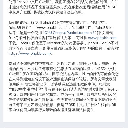
使用 “*BSD中文用户社区”。我们可能在我们认为合适的时候，在并
未通知您的情况下改变这些条款，您在条款改变后继续使用 “*BSD
中文用户社区” 将被认为认同并遵守这些条款。
我们的论坛运行使用 phpBB (下文中指代 “他们”， “他们的”，
“phpBB 软件”， “www.phpbb.com”， “phpBB 组”， “phpBB 团
队”)， 这是一个使用 “
GNU General Public License v2
” (下文指代
"GPL") 软件协议的公告栏系统解决方案， 可以从
www.phpbb.com
下载。 phpBB仅使基于 Internet 的讨论更容易， phpBB Group不对
所讨论的内容负责。 如果希望得到更多关于phpBB的信息， 请访问:
https://www.phpbb.com/
。
您同意不张贴任何带有辱骂，淫秽，粗俗，诽谤，仇恨，威胁，色
情的内容，不张贴任何带有侵犯您所在国家的法律， “*BSD中文用
户社区” 所在国家的法律，国际公法的内容。以上的行为可能会使您
在未得到通知的情况下被永远禁止访问这个论坛。所有文章发表所
使用的 IP 地址将被记录，以协助调查违反条款的事件。您同意
“*BSD中文用户社区” 具有在任何我们认为合适的时候删除，修改，
移动，或关闭任何话题的权力。作为一个用户，您同意您所输入的
任何信息将被记录至数据库。在没有得到您同意的前提下我们不会
向任何第三方发布这些信息，但是 “*BSD中文用户社区” 和 phpBB
不为任何因为黑客行为导致的数据泄漏承担法律责任.