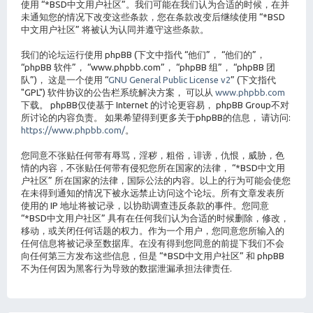
使用 “*BSD中文用户社区”。我们可能在我们认为合适的时候，在并
未通知您的情况下改变这些条款，您在条款改变后继续使用 “*BSD
中文用户社区” 将被认为认同并遵守这些条款。
我们的论坛运行使用 phpBB (下文中指代 “他们”， “他们的”，
“phpBB 软件”， “www.phpbb.com”， “phpBB 组”， “phpBB 团
队”)， 这是一个使用 “
GNU General Public License v2
” (下文指代
"GPL") 软件协议的公告栏系统解决方案， 可以从
www.phpbb.com
下载。 phpBB仅使基于 Internet 的讨论更容易， phpBB Group不对
所讨论的内容负责。 如果希望得到更多关于phpBB的信息， 请访问:
https://www.phpbb.com/
。
您同意不张贴任何带有辱骂，淫秽，粗俗，诽谤，仇恨，威胁，色
情的内容，不张贴任何带有侵犯您所在国家的法律， “*BSD中文用
户社区” 所在国家的法律，国际公法的内容。以上的行为可能会使您
在未得到通知的情况下被永远禁止访问这个论坛。所有文章发表所
使用的 IP 地址将被记录，以协助调查违反条款的事件。您同意
“*BSD中文用户社区” 具有在任何我们认为合适的时候删除，修改，
移动，或关闭任何话题的权力。作为一个用户，您同意您所输入的
任何信息将被记录至数据库。在没有得到您同意的前提下我们不会
向任何第三方发布这些信息，但是 “*BSD中文用户社区” 和 phpBB
不为任何因为黑客行为导致的数据泄漏承担法律责任.