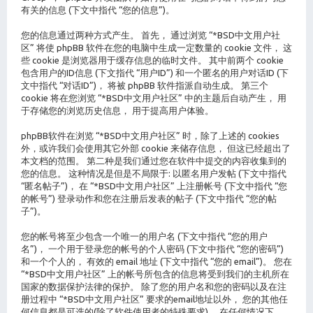
有关的信息 (下文中指代 “您的信息”)。
您的信息通过两种方式产生。 首先， 通过浏览 “*BSD中文用户社
区” 将使 phpBB 软件在您的电脑中生成一定数量的 cookie 文件， 这
些 cookie 是浏览器用于缓存信息的临时文件。 其中前两个 cookie
包含用户的ID信息 (下文指代 “用户ID”) 和一个匿名的用户对话ID (下
文中指代 “对话ID”)， 将被 phpBB 软件指派自动生成。 第三个
cookie 将在您浏览 “*BSD中文用户社区” 中的主题后自动产生， 用
于存储您的浏览历史信息， 用于提高用户体验。
phpBB软件在浏览 “*BSD中文用户社区” 时，除了上述的 cookies
外，或许我们会使用其它外部 cookie 来储存信息， 但这已经超出了
本文档的范围。 第二种是我们通过您在软件中提交的内容收集到的
您的信息。 这种情况是但是不局限于: 以匿名用户发帖 (下文中指代
“匿名帖子”)， 在 “*BSD中文用户社区” 上注册帐号 (下文中指代 “您
的帐号”) 登录动作和您在注册后发表的帖子 (下文中指代 “您的帖
子”)。
您的帐号将至少包含一个唯一的用户名 (下文中指代 “您的用户
名”)， 一个用于登录您的帐号的个人密码 (下文中指代 “您的密码”)
和一个个人的， 有效的 email 地址 (下文中指代 “您的 email”)。 您在
“*BSD中文用户社区” 上的帐号所包含的信息将受到我们的主机所在
国家的数据保护法律的保护。 除了您的用户名和您的密码以及在注
册过程中 “*BSD中文用户社区” 要求的email地址以外， 您的其他任
何信息都是可选的(除了软件使用者的特殊要求)。 在任何情况下，