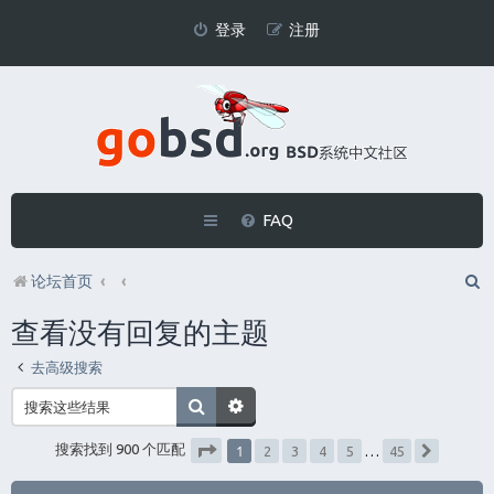
登录
注册
FAQ
论坛首页
查看没有回复的主题
去高级搜索
1
搜索找到 900 个匹配
2
3
4
5
…
45
下一页
分页：
1
/
45