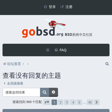
登录
注册
FAQ
论坛首页
查看没有回复的主题
去高级搜索
1
搜索找到 900 个匹配
2
3
4
5
…
45
下一页
分页：
1
/
45