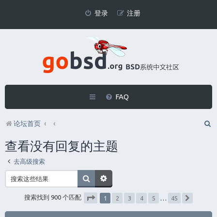
登录
注册
FAQ
论坛首页
查看没有回复的主题
去高级搜索
1
搜索找到 900 个匹配
2
3
4
5
…
45
下一页
分页：
1
/
45