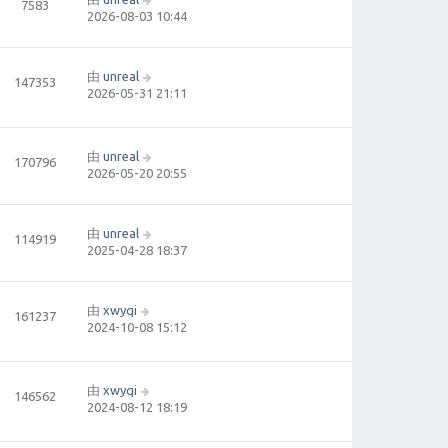
7583
2026-08-03 10:44
由
unreal
147353
2026-05-31 21:11
由
unreal
170796
2026-05-20 20:55
由
unreal
114919
2025-04-28 18:37
由
xwyqi
161237
2024-10-08 15:12
由
xwyqi
146562
2024-08-12 18:19