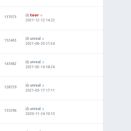
由
toor
137073
2021-12-12 14:22
由
unreal
132463
2021-06-20 21:54
由
unreal
143482
2021-05-14 18:24
由
unreal
128729
2021-03-17 17:11
由
unreal
133296
2020-11-24 10:13