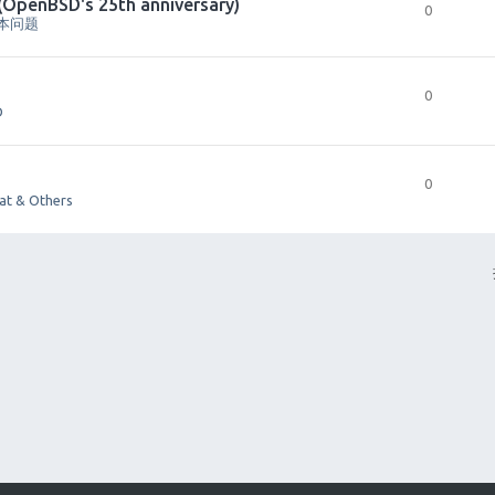
(OpenBSD's 25th anniversary)
0
基本问题
0
D
0
hat & Others