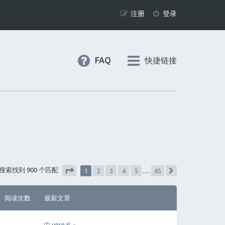
注册
登录
FAQ
快捷链接
1
搜索找到 900 个匹配
2
3
4
5
…
45
下一页
分页：
1
/
45
阅读次数
最新文章
由
unreal