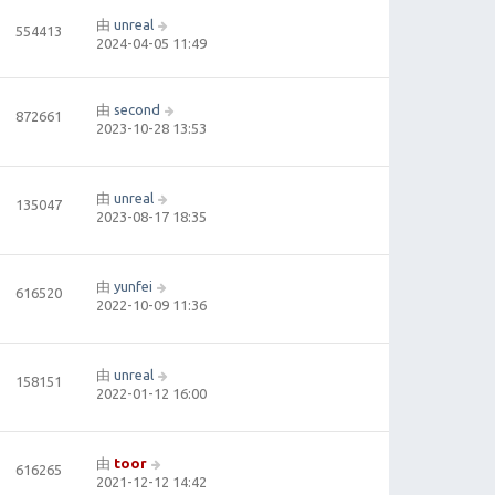
由
unreal
554413
2024-04-05 11:49
由
second
872661
2023-10-28 13:53
由
unreal
135047
2023-08-17 18:35
由
yunfei
616520
2022-10-09 11:36
由
unreal
158151
2022-01-12 16:00
由
toor
616265
2021-12-12 14:42