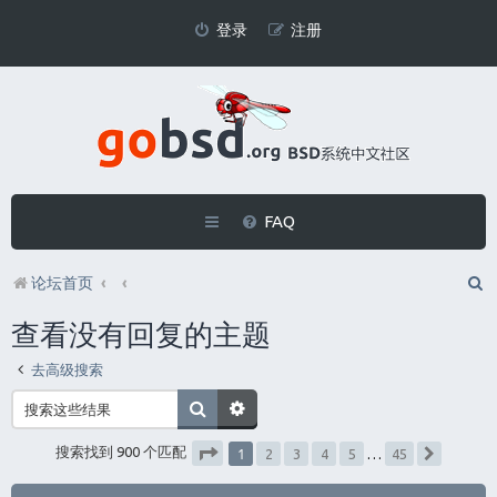
登录
注册
FAQ
论坛首页
查看没有回复的主题
去高级搜索
1
搜索找到 900 个匹配
2
3
4
5
…
45
下一页
分页：
1
/
45