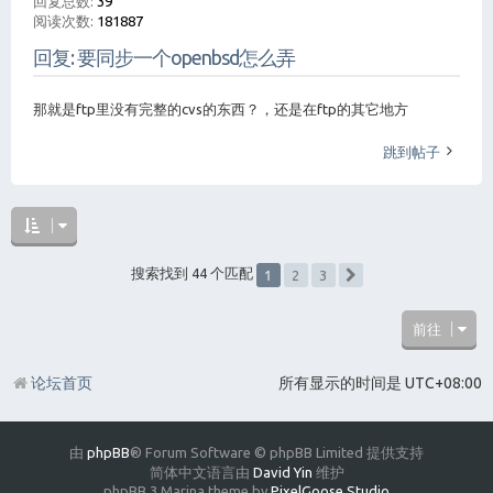
回复总数:
39
阅读次数:
181887
回复: 要同步一个openbsd怎么弄
那就是ftp里没有完整的cvs的东西？，还是在ftp的其它地方
跳到帖子
1
搜索找到 44 个匹配
2
3
下一页
前往
论坛首页
所有显示的时间是
UTC+08:00
由
phpBB
® Forum Software © phpBB Limited 提供支持
简体中文语言由
David Yin
维护
phpBB 3 Marina theme by
PixelGoose Studio