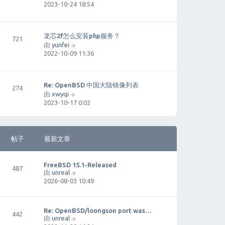
2023-10-24 18:54
看
最
新
帖
龙芯2f怎么安装php服务？
721
子
由
yunfei
查
2022-10-09 11:36
看
最
新
帖
Re: OpenBSD 中国大陆镜像列表
274
子
由
xwyqi
查
2023-10-17 0:02
看
最
新
帖
帖子
最新文章
子
FreeBSD 15.1-Released
487
由
unreal
查
2026-08-03 10:49
看
最
新
帖
Re: OpenBSD/loongson port was…
442
子
由
unreal
查