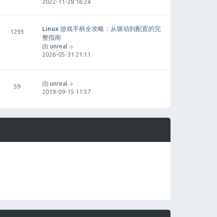
2022-11-28 16:24
看
最
新
帖
Linux 游戏手柄全攻略：从驱动到配置的完
1293
子
整指南
由
unreal
查
2026-05-31 21:11
看
最
新
帖
由
unreal
查
59
子
2019-09-15 11:57
看
最
新
帖
子