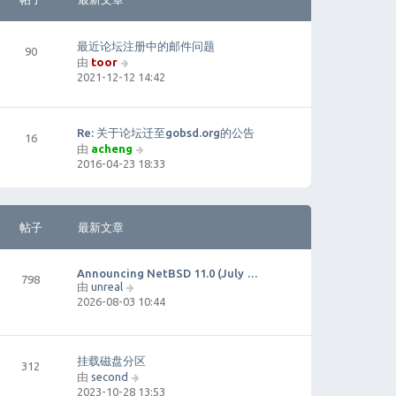
最近论坛注册中的邮件问题
90
由
toor
查
2021-12-12 14:42
看
最
新
帖
Re: 关于论坛迁至gobsd.org的公告
16
子
由
acheng
查
2016-04-23 18:33
看
最
新
帖
帖子
最新文章
子
Announcing NetBSD 11.0 (July …
798
由
unreal
查
2026-08-03 10:44
看
最
新
帖
挂载磁盘分区
312
子
由
second
查
2023-10-28 13:53
看