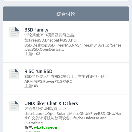
综合讨论
BSD family
讨论其他BSD项目及其衍生品,
如:FreeBSD,DragonFlyBSD,PC-
BSD,DesktopBSD,FreeNAS,NAS4Free,m0n0wall,pfSense
,pacBSD,OpenDarwin...
主题:
102
RISC run BSD
BSD当然要运行在RISC平台上，主要讨论但不限于
ARM,MIPS,PowerPC,SPARC
主题:
63
UNIX like, Chat & Others
讨论各种类UNIX,如 Linux
distributions,OpenSolaris,Minix,GNU/kFreeBSD,GNU/Har
d;广义的计算机与数码设备;Life,the Universe and
Everything.
版主:
wkx9dragon