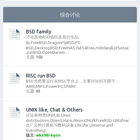
综合讨论
BSD family
讨论其他BSD项目及其衍生品,
如:FreeBSD,DragonFlyBSD,PC-
BSD,DesktopBSD,FreeNAS,NAS4Free,m0n0wall,pfSense
,pacBSD,OpenDarwin...
主题:
102
RISC run BSD
BSD当然要运行在RISC平台上，主要讨论但不限于
ARM,MIPS,PowerPC,SPARC
主题:
63
UNIX like, Chat & Others
讨论各种类UNIX,如 Linux
distributions,OpenSolaris,Minix,GNU/kFreeBSD,GNU/Har
d;广义的计算机与数码设备;Life,the Universe and
Everything.
版主:
wkx9dragon