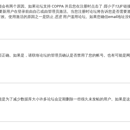
有两个原因。如果论坛支持 COPPA 并且您在注册时点击了
我小于13岁
链
要新用户在登录前由自己或由管理员激活。当您注册时论坛将告诉您是否需要激活
是否有效。使用激活的原因之一是防止
恶意
用户滥用论坛。如果您确信email地址
否正确。如果是，请联络论坛的管理员确认是否禁用了您的帐号。也有可能是网
能是为了减少数据库大小许多论坛会定期删除一些很久未发帖的用户。如果是这