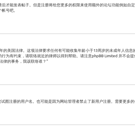
后才能发表帖子。但是注册将给您更多的权限来使用额外的论坛功能例如自定义
个帐号吧。
998年的美国法律。这项法律要求任何有可能收集年龄小于13周岁的未成年人信
为有约束，请联络就近的律师以得到帮助。请注意phpBB Limited 并不
法律的事务，我该联络谁？”
了您试图注册的用户名。也可能是因为网站管理者禁止了新用户注册。需要更多