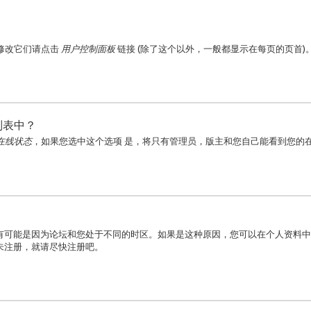
要修改它们请点击
用户控制面板
链接 (除了这个以外，一般都显示在每页的页首
列表中？
在线状态
，如果您选中这个选项
是
，将只有管理员，版主和您自己能看到您的
有可能是因为论坛和您处于不同的时区。如果是这种原因，您可以在个人资料中
未注册，就请尽快注册吧。