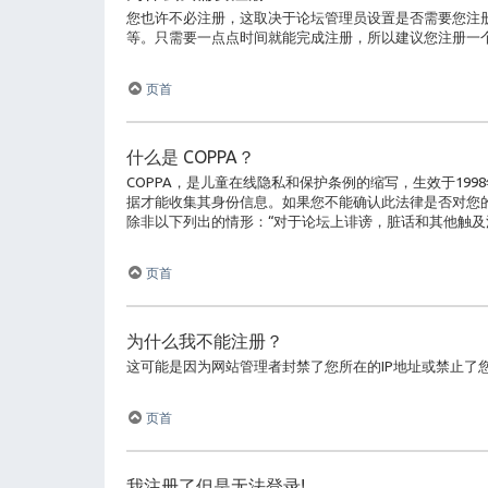
您也许不必注册，这取决于论坛管理员设置是否需要您注册
等。只需要一点点时间就能完成注册，所以建议您注册一
页首
什么是 COPPA？
COPPA，是儿童在线隐私和保护条例的缩写，生效于1
据才能收集其身份信息。如果您不能确认此法律是否对您的行
除非以下列出的情形：“对于论坛上诽谤，脏话和其他触及
页首
为什么我不能注册？
这可能是因为网站管理者封禁了您所在的IP地址或禁止
页首
我注册了但是无法登录!