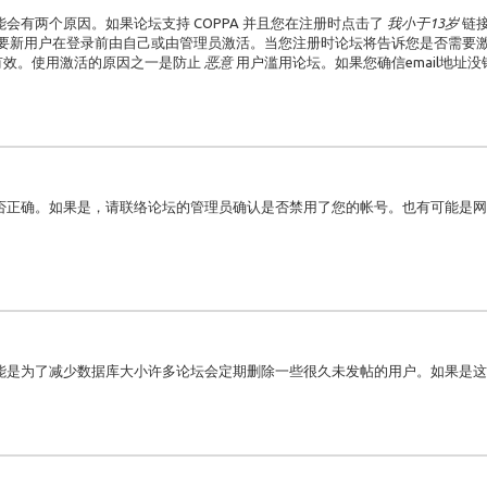
有两个原因。如果论坛支持 COPPA 并且您在注册时点击了
我小于13岁
链
要新用户在登录前由自己或由管理员激活。当您注册时论坛将告诉您是否需要激活
是否有效。使用激活的原因之一是防止
恶意
用户滥用论坛。如果您确信email地址
否正确。如果是，请联络论坛的管理员确认是否禁用了您的帐号。也有可能是网
能是为了减少数据库大小许多论坛会定期删除一些很久未发帖的用户。如果是这