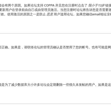
有两个原因。如果论坛支持 COPPA 并且您在注册时点击了
我小于13岁
链
要新用户在登录前由自己或由管理员激活。当您注册时论坛将告诉您是否需要激活
是否有效。使用激活的原因之一是防止
恶意
用户滥用论坛。如果您确信email地址
否正确。如果是，请联络论坛的管理员确认是否禁用了您的帐号。也有可能是网
能是为了减少数据库大小许多论坛会定期删除一些很久未发帖的用户。如果是这