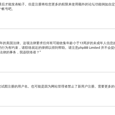
后才能发表帖子。但是注册将给您更多的权限来使用额外的论坛功能例如自定义
个帐号吧。
998年的美国法律。这项法律要求任何有可能收集年龄小于13周岁的未成年人信
为有约束，请联络就近的律师以得到帮助。请注意phpBB Limited 并不
法律的事务，我该联络谁？”
了您试图注册的用户名。也可能是因为网站管理者禁止了新用户注册。需要更多