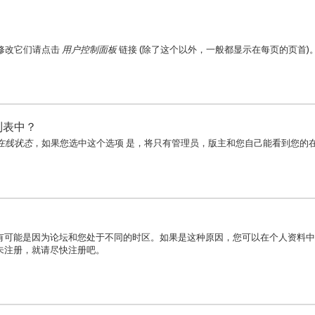
要修改它们请点击
用户控制面板
链接 (除了这个以外，一般都显示在每页的页首
列表中？
在线状态
，如果您选中这个选项
是
，将只有管理员，版主和您自己能看到您的
有可能是因为论坛和您处于不同的时区。如果是这种原因，您可以在个人资料中
未注册，就请尽快注册吧。