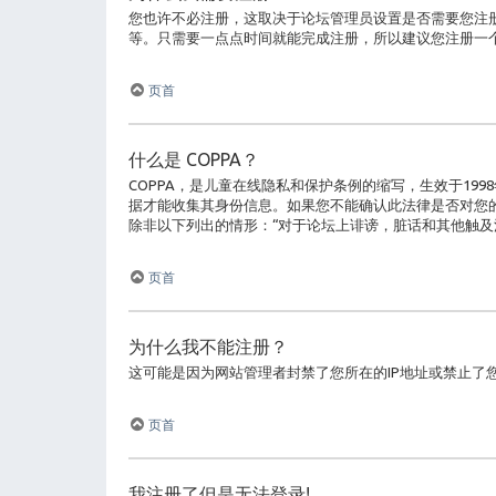
您也许不必注册，这取决于论坛管理员设置是否需要您注册
等。只需要一点点时间就能完成注册，所以建议您注册一
页首
什么是 COPPA？
COPPA，是儿童在线隐私和保护条例的缩写，生效于1
据才能收集其身份信息。如果您不能确认此法律是否对您的行
除非以下列出的情形：“对于论坛上诽谤，脏话和其他触及
页首
为什么我不能注册？
这可能是因为网站管理者封禁了您所在的IP地址或禁止
页首
我注册了但是无法登录!