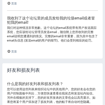
页首
我收到了这个论坛里的成员发给我的垃圾email或者冒
犯我的email!
我们对这种情况非常抱歉。这个论坛的email系统带有用户发送跟踪
系统，您应该给论坛管理员发送email，随信附上您所收到的完整
email说明您遭遇到的情况。完整的email非常重要，因为其中包含了
email头信息 (发送email的用户的细节)。他们会受到相应的处罚。
页首
好友和损友列表
什么是我的好友列表和损友列表？
您可以使用这些列表来组织论坛中的其他用户。您的好友会在您的
用户控制面板中列出，方便您快速查看在线状态和发送站内短信。
另外在模板的支持下，您的好友所发表的文章也会以高亮显示。如
果您将某个用户添加进了损友列表，他的帖子将自动对您隐藏。