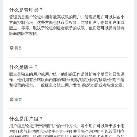
什么是管理员？
管理员是整个论坛中拥有最高权限的用户。管理员用户可以从各个
方面控制论坛，这些方面包括设置权限，封禁用户，创建用户组或
版主，等等。取决于论坛创建者赋予的权限，他们还可以拥有所有
版面的版主权限。
页首
什么是版主？
版主是独立的用户或用户组，他们的工作是维护每个版面的日常运
作。他们拥有所辖版面内部的编辑/删除/锁定/解锁/移动/分割主题
和投票的权力。一般版主会阻止用户发表
跑题文章
或者垃圾文章。
页首
什么是用户组？
用户组是论坛用于管理用户的一种方式。每个用户可以属于多个用
户组 (这与其他的论坛软件不太一样) 并且每个用户组可以设置独立
的访问权限。这使得管理员可以很方便的同时管理多个用户，例如