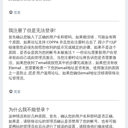
页首
我注册了但是无法登录!
首先确认您输入了正确的用户名和密码。如果都没错，可能会有两
个原因。如果论坛支持 COPPA 并且您在注册时点击了
我小于13岁
链接那您必须先按照您收到的提示完成规定的步骤。如果不是这个
原因，是否会是因为您的帐号未被激活？ 一些论坛需要新用户在登
录前由自己或由管理员激活。当您注册时论坛将告诉您是否需要激
活。如果您收到了email就按照其中的步骤完成激活，如果您没有收
到email，您需要检查一下您的email地址是否有效。使用激活的原因
之一是防止
恶意
用户滥用论坛。如果您确信email地址没错请联络论
坛管理员。
页首
为什么我不能登录？
这种情况有好几种原因。首先，确认您的用户名和密码是否正确。
如果是，请联络论坛的管理员确认是否禁用了您的帐号。也有可能
是网站的管理员在后台进行了错误的设置，请联络他们修改错误。