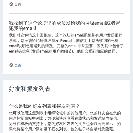
页首
我收到了这个论坛里的成员发给我的垃圾email或者冒
犯我的email!
我们对这种情况非常抱歉。这个论坛的email系统带有用户发送跟踪
系统，您应该给论坛管理员发送email，随信附上您所收到的完整
email说明您遭遇到的情况。完整的email非常重要，因为其中包含了
email头信息 (发送email的用户的细节)。他们会受到相应的处罚。
页首
好友和损友列表
什么是我的好友列表和损友列表？
您可以使用这些列表来组织论坛中的其他用户。您的好友会在您的
用户控制面板中列出，方便您快速查看在线状态和发送站内短信。
另外在模板的支持下，您的好友所发表的文章也会以高亮显示。如
果您将某个用户添加进了损友列表，他的帖子将自动对您隐藏。