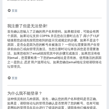
页首
我注册了但是无法登录!
首先确认您输入了正确的用户名和密码。如果都没错，可能会有两
个原因。如果论坛支持 COPPA 并且您在注册时点击了
我小于13岁
链接那您必须先按照您收到的提示完成规定的步骤。如果不是这个
原因，是否会是因为您的帐号未被激活？ 一些论坛需要新用户在登
录前由自己或由管理员激活。当您注册时论坛将告诉您是否需要激
活。如果您收到了email就按照其中的步骤完成激活，如果您没有收
到email，您需要检查一下您的email地址是否有效。使用激活的原因
之一是防止
恶意
用户滥用论坛。如果您确信email地址没错请联络论
坛管理员。
页首
为什么我不能登录？
这种情况有好几种原因。首先，确认您的用户名和密码是否正确。
如果是，请联络论坛的管理员确认是否禁用了您的帐号。也有可能
是网站的管理员在后台进行了错误的设置，请联络他们修改错误。