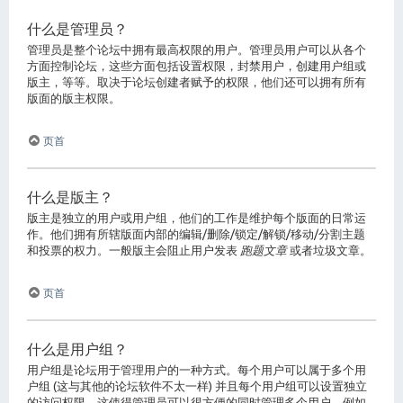
什么是管理员？
管理员是整个论坛中拥有最高权限的用户。管理员用户可以从各个
方面控制论坛，这些方面包括设置权限，封禁用户，创建用户组或
版主，等等。取决于论坛创建者赋予的权限，他们还可以拥有所有
版面的版主权限。
页首
什么是版主？
版主是独立的用户或用户组，他们的工作是维护每个版面的日常运
作。他们拥有所辖版面内部的编辑/删除/锁定/解锁/移动/分割主题
和投票的权力。一般版主会阻止用户发表
跑题文章
或者垃圾文章。
页首
什么是用户组？
用户组是论坛用于管理用户的一种方式。每个用户可以属于多个用
户组 (这与其他的论坛软件不太一样) 并且每个用户组可以设置独立
的访问权限。这使得管理员可以很方便的同时管理多个用户，例如