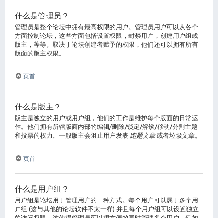
什么是管理员？
管理员是整个论坛中拥有最高权限的用户。管理员用户可以从各个
方面控制论坛，这些方面包括设置权限，封禁用户，创建用户组或
版主，等等。取决于论坛创建者赋予的权限，他们还可以拥有所有
版面的版主权限。
页首
什么是版主？
版主是独立的用户或用户组，他们的工作是维护每个版面的日常运
作。他们拥有所辖版面内部的编辑/删除/锁定/解锁/移动/分割主题
和投票的权力。一般版主会阻止用户发表
跑题文章
或者垃圾文章。
页首
什么是用户组？
用户组是论坛用于管理用户的一种方式。每个用户可以属于多个用
户组 (这与其他的论坛软件不太一样) 并且每个用户组可以设置独立
的访问权限。这使得管理员可以很方便的同时管理多个用户，例如