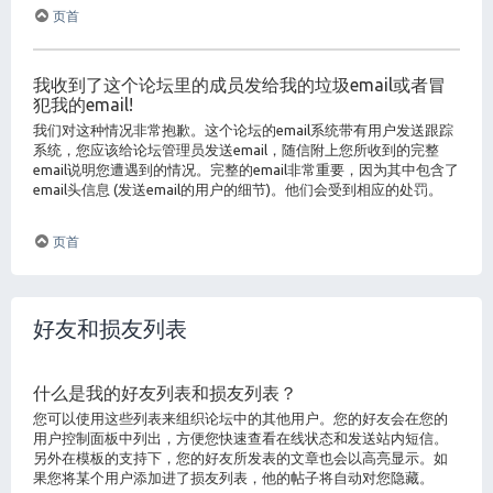
页首
我收到了这个论坛里的成员发给我的垃圾email或者冒
犯我的email!
我们对这种情况非常抱歉。这个论坛的email系统带有用户发送跟踪
系统，您应该给论坛管理员发送email，随信附上您所收到的完整
email说明您遭遇到的情况。完整的email非常重要，因为其中包含了
email头信息 (发送email的用户的细节)。他们会受到相应的处罚。
页首
好友和损友列表
什么是我的好友列表和损友列表？
您可以使用这些列表来组织论坛中的其他用户。您的好友会在您的
用户控制面板中列出，方便您快速查看在线状态和发送站内短信。
另外在模板的支持下，您的好友所发表的文章也会以高亮显示。如
果您将某个用户添加进了损友列表，他的帖子将自动对您隐藏。