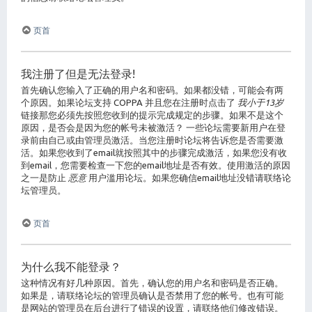
页首
我注册了但是无法登录!
首先确认您输入了正确的用户名和密码。如果都没错，可能会有两
个原因。如果论坛支持 COPPA 并且您在注册时点击了
我小于13岁
链接那您必须先按照您收到的提示完成规定的步骤。如果不是这个
原因，是否会是因为您的帐号未被激活？ 一些论坛需要新用户在登
录前由自己或由管理员激活。当您注册时论坛将告诉您是否需要激
活。如果您收到了email就按照其中的步骤完成激活，如果您没有收
到email，您需要检查一下您的email地址是否有效。使用激活的原因
之一是防止
恶意
用户滥用论坛。如果您确信email地址没错请联络论
坛管理员。
页首
为什么我不能登录？
这种情况有好几种原因。首先，确认您的用户名和密码是否正确。
如果是，请联络论坛的管理员确认是否禁用了您的帐号。也有可能
是网站的管理员在后台进行了错误的设置，请联络他们修改错误。